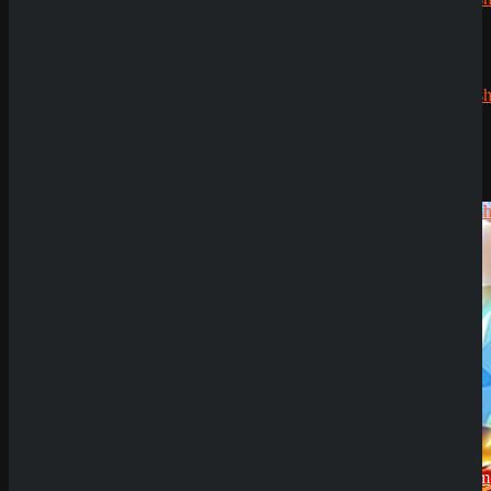
200% bis
zu 2.500€
Silizi
zu
CryptoRush
200% bis
Submit
zu 2.500€
Sicher dir einen 100% Bonus bis 500€ und spiele
Robert99
Buffalo Duels
zu
Try Our Featured Games
CryptoRush
200% bis
zu 2.500€
News
SpinEmpire Casino
Review
8. Januar 2026
SpinBetter Casino
Review
22. Dezember
2025
Die neusten Slots im