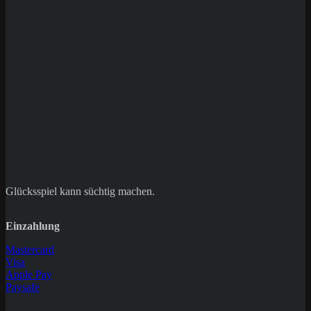
Save my name, email, and website in this
browser for the next time I comment.
Glücksspiel kann süchtig machen.
Einzahlung
Mastercard
Visa
Apple Pay
Paysafe