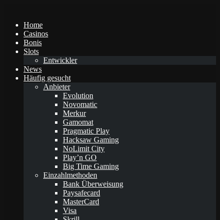
Home
Casinos
Bonis
Slots
Entwickler
News
Häufig gesucht
Anbieter
Evolution
Novomatic
Merkur
Gamomat
Pragmatic Play
Hacksaw Gaming
NoLimit City
Play’n GO
Big Time Gaming
Einzahlmethoden
Bank Überweisung
Paysafecard
MasterCard
Visa
Skrill