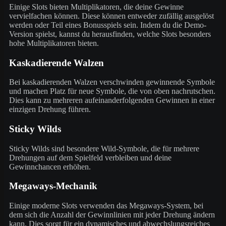
Einige Slots bieten Multiplikatoren, die deine Gewinne
vervielfachen können. Diese können entweder zufällig ausgelöst
werden oder Teil eines Bonusspiels sein. Indem du die Demo-
Version spielst, kannst du herausfinden, welche Slots besonders
hohe Multiplikatoren bieten.
Kaskadierende Walzen
Bei kaskadierenden Walzen verschwinden gewinnende Symbole
und machen Platz für neue Symbole, die von oben nachrutschen.
Dies kann zu mehreren aufeinanderfolgenden Gewinnen in einer
einzigen Drehung führen.
Sticky Wilds
Sticky Wilds sind besondere Wild-Symbole, die für mehrere
Drehungen auf dem Spielfeld verbleiben und deine
Gewinnchancen erhöhen.
Megaways-Mechanik
Einige moderne Slots verwenden das Megaways-System, bei
dem sich die Anzahl der Gewinnlinien mit jeder Drehung ändern
kann. Dies sorgt für ein dynamisches und abwechslungsreiches