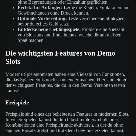
ohne Begrenzungen oder Einzahlungspflichten.
Perfekt für Anfänger:
Lerne die Regeln, Funktionen und
Gewinnchancen ohne Druck kennen.
Optimale Vorbereitung:
Teste verschiedene Strategien,
bevor du echtes Geld setzt.
Entdecke neue Lieblingsspiele:
Probiere eine Vielzahl
von Slots aus und finde heraus, welche dir am meisten
Spaß machen.
Die wichtigsten Features von Demo
Slots
Moderne Spielautomaten haben eine Vielzahl von Funktionen,
die das Spielerlebnis noch spannender machen. Hier sind einige
der wichtigsten Features, die du in den Demo-Versionen testen
kannst:
Freispiele
Freispiele sind eines der beliebtesten Features in modernen Slots.
In vielen Spielen kannst du durch bestimmte Symbole oder
Kombinationen eine Freispielrunde aktivieren, in der du ohne
eigenen Einsatz drehst und trotzdem Gewinne erzielen kannst.