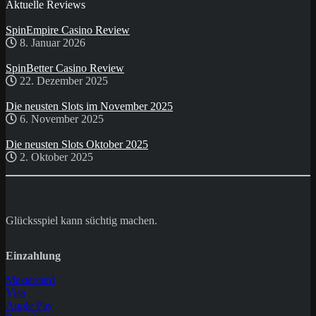
Aktuelle Reviews
SpinEmpire Casino Review
8. Januar 2026
SpinBetter Casino Review
22. Dezember 2025
Die neusten Slots im November 2025
6. November 2025
Die neusten Slots Oktober 2025
2. Oktober 2025
Glücksspiel kann süchtig machen.
Einzahlung
Mastercard
Visa
Apple Pay