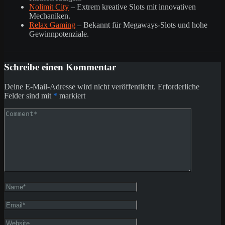
Nolimit City
– Extrem kreative Slots mit innovativen
Mechaniken.
Relax Gaming
– Bekannt für Megaways-Slots und hohe
Gewinnpotenziale.
Schreibe einen Kommentar
Deine E-Mail-Adresse wird nicht veröffentlicht.
Erforderliche
Felder sind mit
*
markiert