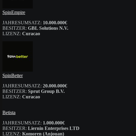
SpinEmpire
JAHRESUMSATZ:
10.000.000€
BESITZER:
GBL Solutions N.V.
LIZENZ:
Curacao
SpinBetter
JAHRESUMSATZ:
20.000.000€
BESITZER:
Sprut Group B.V.
LIZENZ:
Curacao
Betista
JAHRESUMSATZ:
1.000.000€
BESITZER:
Liernin Enterprises LTD
LIZENZ:
Komoren (Anjouan)