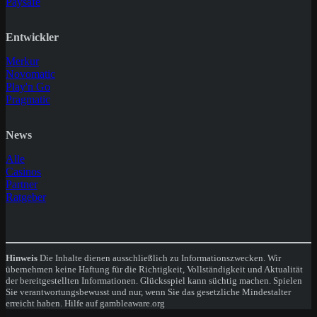
Paysafe
Entwickler
Merkur
Novomatic
Play'n Go
Pragmatic
News
Alle
Casinos
Partner
Ratgeber
Hinweis
Die Inhalte dienen ausschließlich zu Informationszwecken. Wir
übernehmen keine Haftung für die Richtigkeit, Vollständigkeit und Aktualität
der bereitgestellten Informationen. Glücksspiel kann süchtig machen. Spielen
Sie verantwortungsbewusst und nur, wenn Sie das gesetzliche Mindestalter
erreicht haben. Hilfe auf gambleaware.org