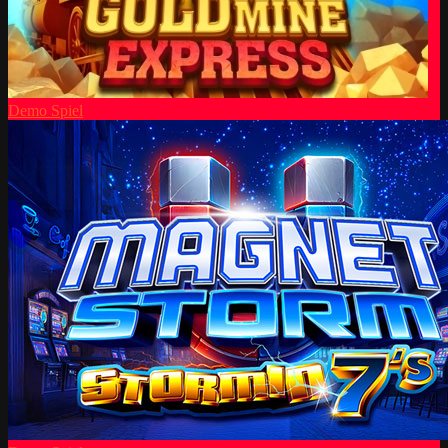
Demo Spiel