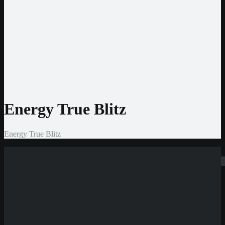
Jeton
CashtoCode
MiFinity
MuchBetter
Auszahlmethoden
Bank Überweisung
MasterCard
Visa
Skrill
Bitcoin
Energy True Blitz
Energy True Blitz
Suchen
Neue Casinos