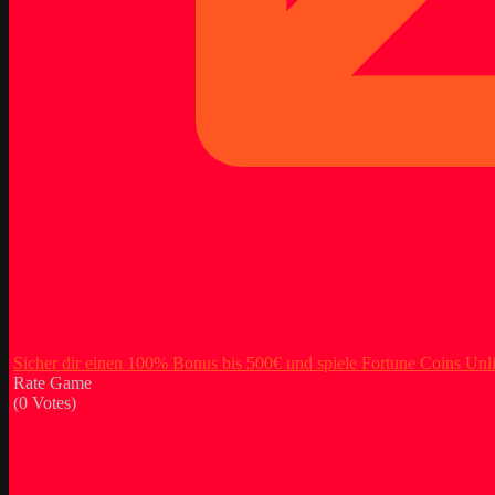
Sicher dir einen 100% Bonus bis 500€ und spiele Fortune Coins Unl
Rate Game
(
0
Votes)