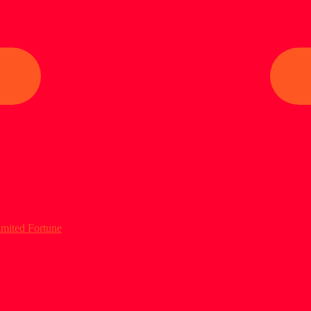
imited Fortune