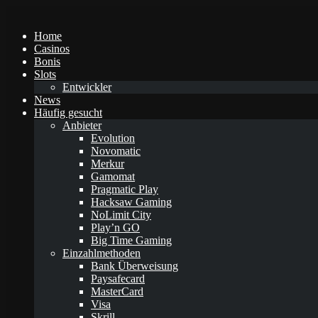
Home
Casinos
Bonis
Slots
Entwickler
News
Häufig gesucht
Anbieter
Evolution
Novomatic
Merkur
Gamomat
Pragmatic Play
Hacksaw Gaming
NoLimit City
Play’n GO
Big Time Gaming
Einzahlmethoden
Bank Überweisung
Paysafecard
MasterCard
Visa
Skrill