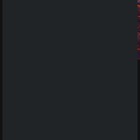
Demo Spiel
Willkommen auf unserer Plattform für Demo
Slots! Hier hast du die einzigartige Möglichkeit,
eine riesige Auswahl an Spielautomaten
kostenlos und ohne Risiko zu testen. Unsere
Seite bietet dir den Vorteil, die neuesten Slots
oft bis zu zwei Wochen vor ihrer offiziellen
Veröffentlichung in Online-Casinos
ausprobieren zu können. Das bedeutet, dass du
früher als andere Spieler die innovativen
Funktionen, spannenden Bonusspiele und
atemberaubenden Designs der neuesten Titel