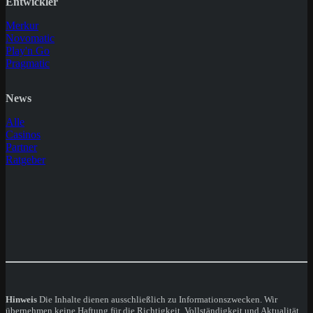
Entwickler
Merkur
Novomatic
Play'n Go
Pragmatic
News
Alle
Casinos
Partner
Ratgeber
Hinweis
Die Inhalte dienen ausschließlich zu Informationszwecken. Wir
übernehmen keine Haftung für die Richtigkeit, Vollständigkeit und Aktualität