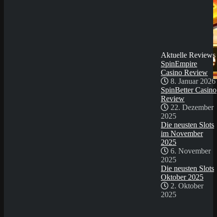
November 2025
6. November
2025
Die neusten Slots
Oktober 2025
2. Oktober 2025
Aktuelle Reviews
SpinEmpire
Casino Review
8. Januar 2026
Demo Spiel
SpinBetter Casino
Review
22. Dezember
2025
Die neusten Slots
im November
2025
6. November
2025
Die neusten Slots
Oktober 2025
2. Oktober
2025