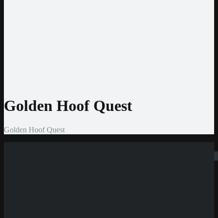
Jeton
CashtoCode
MiFinity
MuchBetter
Auszahlmethoden
Bank Überweisung
MasterCard
Visa
Skrill
Bitcoin
Golden Hoof Quest
Golden Hoof Quest
Suchen
Neue Casinos