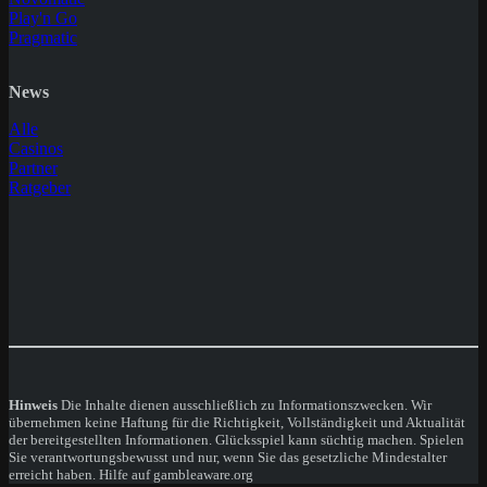
Play'n Go
Pragmatic
News
Alle
Casinos
Partner
Ratgeber
Hinweis
Die Inhalte dienen ausschließlich zu Informationszwecken. Wir
übernehmen keine Haftung für die Richtigkeit, Vollständigkeit und Aktualität
der bereitgestellten Informationen. Glücksspiel kann süchtig machen. Spielen
Sie verantwortungsbewusst und nur, wenn Sie das gesetzliche Mindestalter
erreicht haben. Hilfe auf gambleaware.org