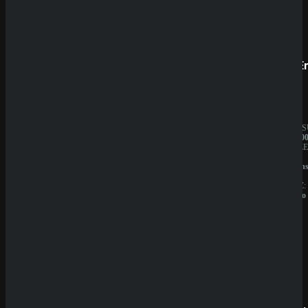
Prestige
SpinE
BESITZER:
JAHRES
Aurevia
10.000.0
IT
BESITZE
Group
GBL
LIZENZ:
Solution
Curacao
N.V.
LIZENZ:
Curacao