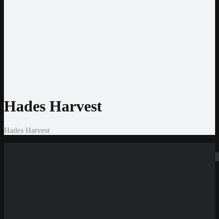
Jeton
CashtoCode
MiFinity
MuchBetter
Auszahlmethoden
Bank Überweisung
MasterCard
Visa
Skrill
Bitcoin
Hades Harvest
Hades Harvest
Suchen
Neue Casinos