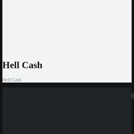
Jeton
CashtoCode
MiFinity
MuchBetter
Auszahlmethoden
Bank Überweisung
MasterCard
Visa
Skrill
Bitcoin
Hell Cash
Hell Cash
Suchen
Neue Casinos