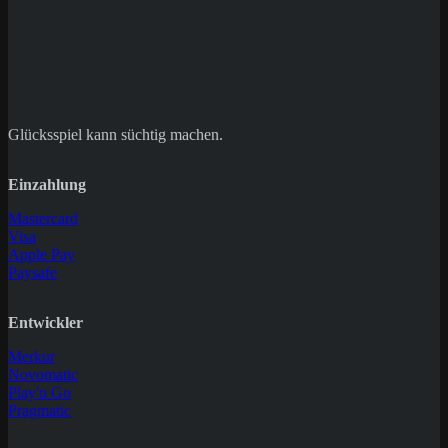
browser for the next time I comment.
Glücksspiel kann süchtig machen.
Einzahlung
Mastercard
Visa
Apple Pay
Paysafe
Entwickler
Merkur
Novomatic
Play'n Go
Pragmatic