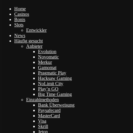
Home
Casinos
Bonis
Slots
Entwickler
News
Häufig gesucht
Anbieter
Evolution
Novomatic
Merkur
Gamomat
Pragmatic Play
Hacksaw Gaming
NoLimit City
Play’n GO
Big Time Gaming
Einzahlmethoden
Bank Überweisung
Paysafecard
MasterCard
Visa
Skrill
Jeton