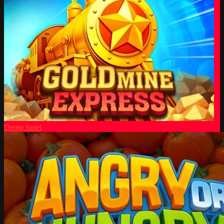
Demo Spiel