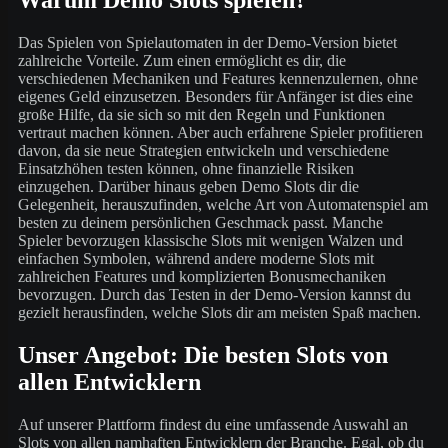
Das Spielen von Spielautomaten in der Demo-Version bietet
zahlreiche Vorteile. Zum einen ermöglicht es dir, die
verschiedenen Mechaniken und Features kennenzulernen, ohne
eigenes Geld einzusetzen. Besonders für Anfänger ist dies eine
große Hilfe, da sie sich so mit den Regeln und Funktionen
vertraut machen können. Aber auch erfahrene Spieler profitieren
davon, da sie neue Strategien entwickeln und verschiedene
Einsatzhöhen testen können, ohne finanzielle Risiken
einzugehen. Darüber hinaus geben Demo Slots dir die
Gelegenheit, herauszufinden, welche Art von Automatenspiel am
besten zu deinem persönlichen Geschmack passt. Manche
Spieler bevorzugen klassische Slots mit wenigen Walzen und
einfachen Symbolen, während andere moderne Slots mit
zahlreichen Features und komplizierten Bonusmechaniken
bevorzugen. Durch das Testen in der Demo-Version kannst du
gezielt herausfinden, welche Slots dir am meisten Spaß machen.
Unser Angebot: Die besten Slots von
allen Entwicklern
Auf unserer Plattform findest du eine umfassende Auswahl an
Slots von allen namhaften Entwicklern der Branche. Egal, ob du