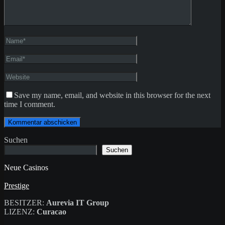
Save my name, email, and website in this browser for the next
time I comment.
Suchen
Suchen
Neue Casinos
Prestige
BESITZER:
Aurevia IT Group
LIZENZ:
Curacao