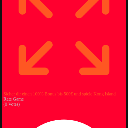
Sicher dir einen 100% Bonus bis 500€ und spiele Kong Island
Rate Game
(
0
Votes)