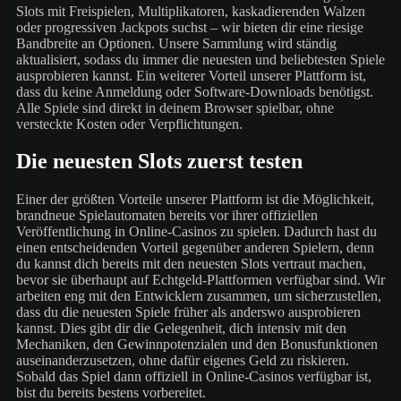
Slots mit Freispielen, Multiplikatoren, kaskadierenden Walzen
oder progressiven Jackpots suchst – wir bieten dir eine riesige
Bandbreite an Optionen. Unsere Sammlung wird ständig
aktualisiert, sodass du immer die neuesten und beliebtesten Spiele
ausprobieren kannst. Ein weiterer Vorteil unserer Plattform ist,
dass du keine Anmeldung oder Software-Downloads benötigst.
Alle Spiele sind direkt in deinem Browser spielbar, ohne
versteckte Kosten oder Verpflichtungen.
Die neuesten Slots zuerst testen
Einer der größten Vorteile unserer Plattform ist die Möglichkeit,
brandneue Spielautomaten bereits vor ihrer offiziellen
Veröffentlichung in Online-Casinos zu spielen. Dadurch hast du
einen entscheidenden Vorteil gegenüber anderen Spielern, denn
du kannst dich bereits mit den neuesten Slots vertraut machen,
bevor sie überhaupt auf Echtgeld-Plattformen verfügbar sind. Wir
arbeiten eng mit den Entwicklern zusammen, um sicherzustellen,
dass du die neuesten Spiele früher als anderswo ausprobieren
kannst. Dies gibt dir die Gelegenheit, dich intensiv mit den
Mechaniken, den Gewinnpotenzialen und den Bonusfunktionen
auseinanderzusetzen, ohne dafür eigenes Geld zu riskieren.
Sobald das Spiel dann offiziell in Online-Casinos verfügbar ist,
bist du bereits bestens vorbereitet.