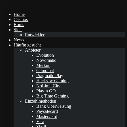
Home
Casinos
Bonis
Slots
Entwickler
News
Häufig gesucht
Anbieter
Evolution
Novomatic
Merkur
Gamomat
Pragmatic Play
Hacksaw Gaming
NoLimit City
Play’n GO
Big Time Gaming
Einzahlmethoden
Bank Überweisung
Paysafecard
MasterCard
Visa
Skrill