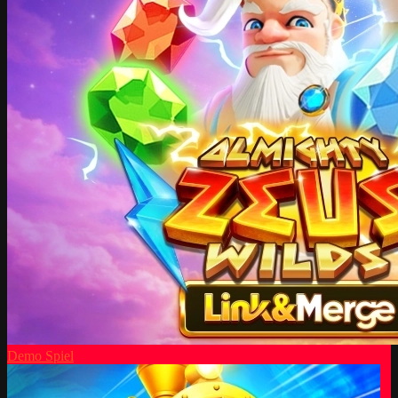
Demo Spiel