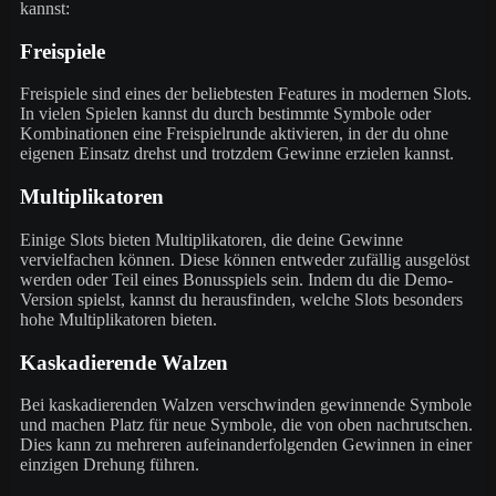
kannst:
Freispiele
Freispiele sind eines der beliebtesten Features in modernen Slots.
In vielen Spielen kannst du durch bestimmte Symbole oder
Kombinationen eine Freispielrunde aktivieren, in der du ohne
eigenen Einsatz drehst und trotzdem Gewinne erzielen kannst.
Multiplikatoren
Einige Slots bieten Multiplikatoren, die deine Gewinne
vervielfachen können. Diese können entweder zufällig ausgelöst
werden oder Teil eines Bonusspiels sein. Indem du die Demo-
Version spielst, kannst du herausfinden, welche Slots besonders
hohe Multiplikatoren bieten.
Kaskadierende Walzen
Bei kaskadierenden Walzen verschwinden gewinnende Symbole
und machen Platz für neue Symbole, die von oben nachrutschen.
Dies kann zu mehreren aufeinanderfolgenden Gewinnen in einer
einzigen Drehung führen.