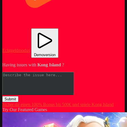
Echtgeldmodus
Demoversion
Having issues with
Kong Island
?
Submit
Sicher dir einen 100% Bonus bis 500€ und spiele Kong Island
Try Our Featured Games