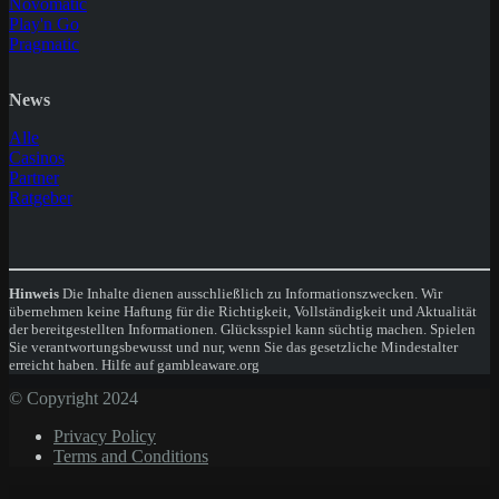
Novomatic
Play'n Go
Pragmatic
News
Alle
Casinos
Partner
Ratgeber
Hinweis
Die Inhalte dienen ausschließlich zu Informationszwecken. Wir
übernehmen keine Haftung für die Richtigkeit, Vollständigkeit und Aktualität
der bereitgestellten Informationen. Glücksspiel kann süchtig machen. Spielen
Sie verantwortungsbewusst und nur, wenn Sie das gesetzliche Mindestalter
erreicht haben. Hilfe auf gambleaware.org
© Copyright 2024
Privacy Policy
Terms and Conditions