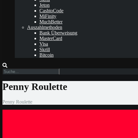
Jeton
CashtoCode
MiFinity
MuchBetter
Auszahlmethoden
Bank Überweisung
MasterCard
Visa
Skrill
Bitcoin
Penny Roulette
Penny Roulette