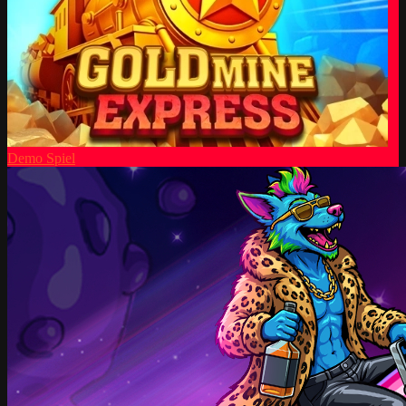
Demo Spiel