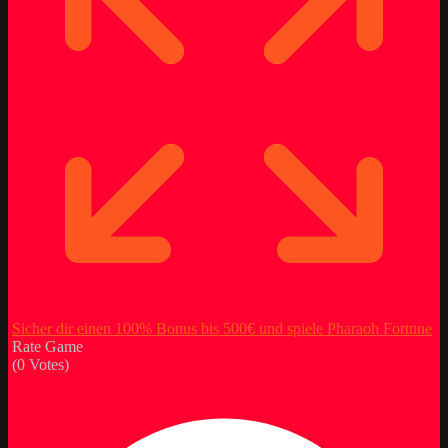
Sicher dir einen 100% Bonus bis 500€ und spiele Pharaoh Fortune
Rate Game
(
0
Votes)