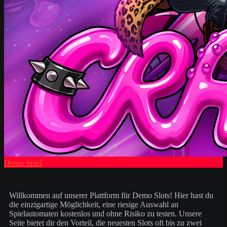
Demo Spiel
Willkommen auf unserer Plattform für Demo Slots! Hier hast du
die einzigartige Möglichkeit, eine riesige Auswahl an
Spielautomaten kostenlos und ohne Risiko zu testen. Unsere
Seite bietet dir den Vorteil, die neuesten Slots oft bis zu zwei