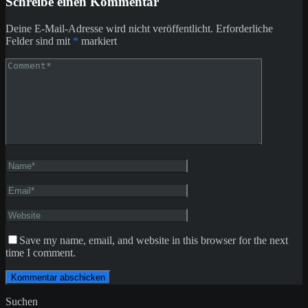
Schreibe einen Kommentar
Deine E-Mail-Adresse wird nicht veröffentlicht.
Erforderliche
Felder sind mit
*
markiert
Save my name, email, and website in this browser for the next
time I comment.
Suchen