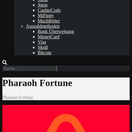
Jeton
CashtoCode
MiFinity
MuchBetter
Auszahlmethoden
Bank Überweisung
MasterCard
Visa
Skrill
Bitcoin
Pharaoh Fortune
Pharaoh Fortune