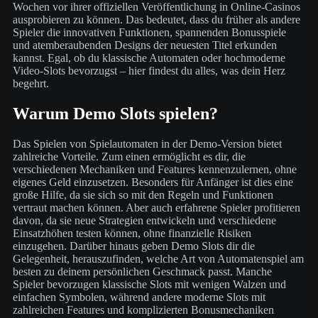
Wochen vor ihrer offiziellen Veröffentlichung in Online-Casinos
ausprobieren zu können. Das bedeutet, dass du früher als andere
Spieler die innovativen Funktionen, spannenden Bonusspiele
und atemberaubenden Designs der neuesten Titel erkunden
kannst. Egal, ob du klassische Automaten oder hochmoderne
Video-Slots bevorzugst – hier findest du alles, was dein Herz
begehrt.
Warum Demo Slots spielen?
Das Spielen von Spielautomaten in der Demo-Version bietet
zahlreiche Vorteile. Zum einen ermöglicht es dir, die
verschiedenen Mechaniken und Features kennenzulernen, ohne
eigenes Geld einzusetzen. Besonders für Anfänger ist dies eine
große Hilfe, da sie sich so mit den Regeln und Funktionen
vertraut machen können. Aber auch erfahrene Spieler profitieren
davon, da sie neue Strategien entwickeln und verschiedene
Einsatzhöhen testen können, ohne finanzielle Risiken
einzugehen. Darüber hinaus geben Demo Slots dir die
Gelegenheit, herauszufinden, welche Art von Automatenspiel am
besten zu deinem persönlichen Geschmack passt. Manche
Spieler bevorzugen klassische Slots mit wenigen Walzen und
einfachen Symbolen, während andere moderne Slots mit
zahlreichen Features und komplizierten Bonusmechaniken