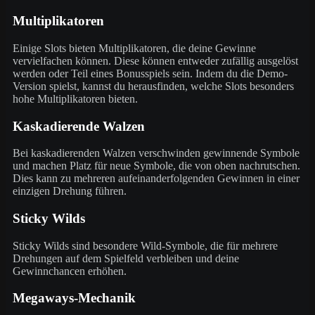
Multiplikatoren
Einige Slots bieten Multiplikatoren, die deine Gewinne
vervielfachen können. Diese können entweder zufällig ausgelöst
werden oder Teil eines Bonusspiels sein. Indem du die Demo-
Version spielst, kannst du herausfinden, welche Slots besonders
hohe Multiplikatoren bieten.
Kaskadierende Walzen
Bei kaskadierenden Walzen verschwinden gewinnende Symbole
und machen Platz für neue Symbole, die von oben nachrutschen.
Dies kann zu mehreren aufeinanderfolgenden Gewinnen in einer
einzigen Drehung führen.
Sticky Wilds
Sticky Wilds sind besondere Wild-Symbole, die für mehrere
Drehungen auf dem Spielfeld verbleiben und deine
Gewinnchancen erhöhen.
Megaways-Mechanik