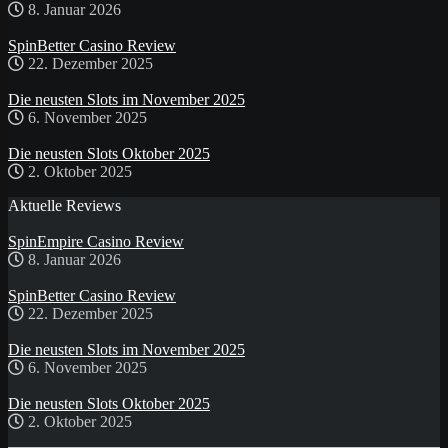
8. Januar 2026
SpinBetter Casino Review
22. Dezember 2025
Die neusten Slots im November 2025
6. November 2025
Die neusten Slots Oktober 2025
2. Oktober 2025
Aktuelle Reviews
SpinEmpire Casino Review
8. Januar 2026
SpinBetter Casino Review
22. Dezember 2025
Die neusten Slots im November 2025
6. November 2025
Die neusten Slots Oktober 2025
2. Oktober 2025