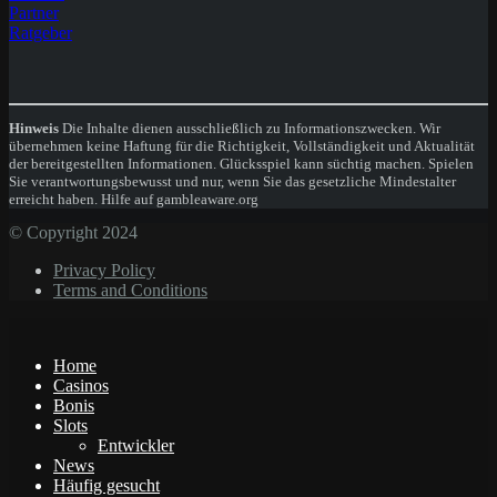
Partner
Ratgeber
Hinweis
Die Inhalte dienen ausschließlich zu Informationszwecken. Wir
übernehmen keine Haftung für die Richtigkeit, Vollständigkeit und Aktualität
der bereitgestellten Informationen. Glücksspiel kann süchtig machen. Spielen
Sie verantwortungsbewusst und nur, wenn Sie das gesetzliche Mindestalter
erreicht haben. Hilfe auf gambleaware.org
© Copyright 2024
Privacy Policy
Terms and Conditions
Home
Casinos
Bonis
Slots
Entwickler
News
Häufig gesucht