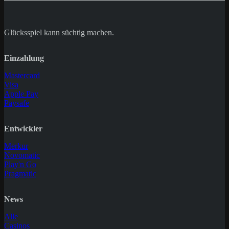
Glücksspiel kann süchtig machen.
Einzahlung
Mastercard
Visa
Apple Pay
Paysafe
Entwickler
Merkur
Novomatic
Play'n Go
Pragmatic
News
Alle
Casinos