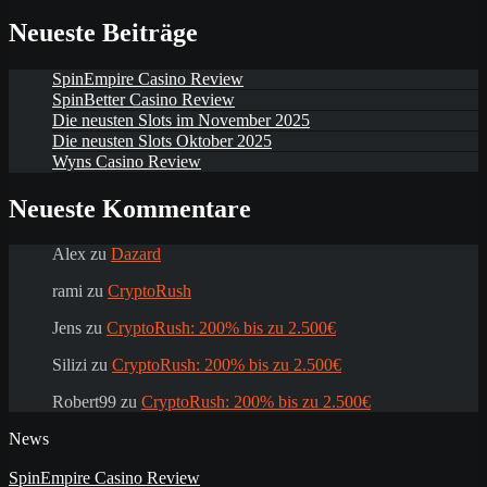
Neueste Beiträge
SpinEmpire Casino Review
SpinBetter Casino Review
Die neusten Slots im November 2025
Die neusten Slots Oktober 2025
Wyns Casino Review
Neueste Kommentare
Alex
zu
Dazard
rami
zu
CryptoRush
Jens
zu
CryptoRush: 200% bis zu 2.500€
Silizi
zu
CryptoRush: 200% bis zu 2.500€
Robert99
zu
CryptoRush: 200% bis zu 2.500€
News
SpinEmpire Casino Review