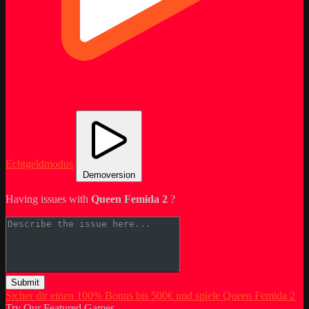
Echtgeldmodus
Demoversion
Having issues with
Queen Femida 2
?
Submit
Sicher dir einen 100% Bonus bis 500€ und spiele Queen Femida 2
Try Our Featured Games