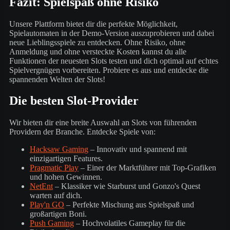
Fazit: Spielspaß ohne Risiko
Unsere Plattform bietet dir die perfekte Möglichkeit,
Spielautomaten in der Demo-Version auszuprobieren und dabei
neue Lieblingsspiele zu entdecken. Ohne Risiko, ohne
Anmeldung und ohne versteckte Kosten kannst du alle
Funktionen der neuesten Slots testen und dich optimal auf echtes
Spielvergnügen vorbereiten. Probiere es aus und entdecke die
spannenden Welten der Slots!
Die besten Slot-Provider
Wir bieten dir eine breite Auswahl an Slots von führenden
Providern der Branche. Entdecke Spiele von:
Hacksaw Gaming
– Innovativ und spannend mit
einzigartigen Features.
Pragmatic Play
– Einer der Marktführer mit Top-Grafiken
und hohen Gewinnen.
NetEnt
– Klassiker wie Starburst und Gonzo's Quest
warten auf dich.
Play'n GO
– Perfekte Mischung aus Spielspaß und
großartigen Boni.
Push Gaming
– Hochvolatiles Gameplay für die