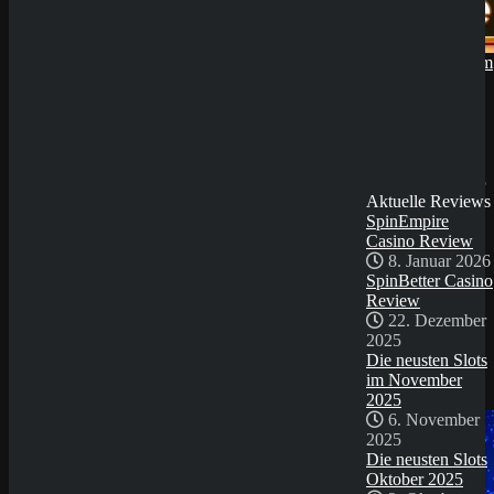
Review
22. Dezember
2025
Die neusten Slots im
Demo Spiel
November 2025
6. November
2025
Die neusten Slots
Oktober 2025
2. Oktober 2025
Aktuelle Reviews
SpinEmpire
Casino Review
8. Januar 2026
SpinBetter Casino
Review
22. Dezember
2025
Die neusten Slots
im November
2025
Demo Spiel
6. November
2025
Die neusten Slots
Oktober 2025