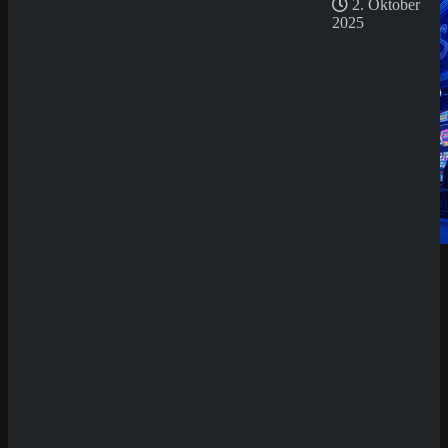
2. Oktober
2025
Demo Spiel
Willkommen auf unserer Plattform für Demo
Slots! Hier hast du die einzigartige Möglichkeit,
eine riesige Auswahl an Spielautomaten
kostenlos und ohne Risiko zu testen. Unsere
Seite bietet dir den Vorteil, die neuesten Slots
oft bis zu zwei Wochen vor ihrer offiziellen
Veröffentlichung in Online-Casinos
ausprobieren zu können. Das bedeutet, dass du