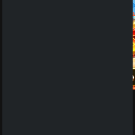
rami
zu
CryptoRus
Jens
zu
CryptoRush
200% bis
zu 2.500€
Silizi
zu
CryptoRush
200% bis
zu 2.500€
Robert99
zu
CryptoRush
200% bis
Demo Spiel
zu 2.500€
News
SpinEmpire Casino
Review
8. Januar 2026
SpinBetter Casino