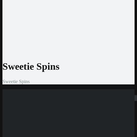
Jeton
CashtoCode
MiFinity
MuchBetter
Auszahlmethoden
Bank Überweisung
MasterCard
Visa
Skrill
Bitcoin
Sweetie Spins
Sweetie Spins
Suchen
Neue Casinos