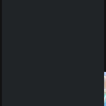
Review
SpinBetter
Casino
Echtgeldmodus
Review
Demoversion
Die
neusten
Having issues with
Sweetie Spins
?
Slots im
November
2025
Die
neusten
Slots
Oktober
Submit
2025
Sicher dir einen 100% Bonus bis 500€ und spiele
Wyns
Sweetie Spins
Casino
Try Our Featured Games
Review
Neueste
Kommenta
Alex
zu
Dazard