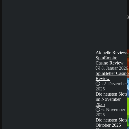
Review
22. Dezember
2025
Die neusten Slots im
November 2025
6. November
2025
Die neusten Slots
Oktober 2025
Demo Spiel
2. Oktober 2025
Aktuelle Reviews
SpinEmpire
Casino Review
8. Januar 2026
SpinBetter Casino
Review
22. Dezember
2025
Die neusten Slots
im November
2025
6. November
2025
Die neusten Slots
Oktober 2025