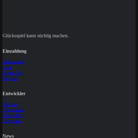
Glücksspiel kann süchtig machen.
Einzahlung
Mastercard
Visa
Apple Pay
Paysafe
Entwickler
Merkur
Novomatic
Play'n Go
Pragmatic
News