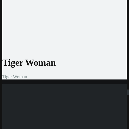
Jeton
CashtoCode
MiFinity
MuchBetter
Auszahlmethoden
Bank Überweisung
MasterCard
Visa
Skrill
Bitcoin
Tiger Woman
Tiger Woman
Suchen
Neue Casinos