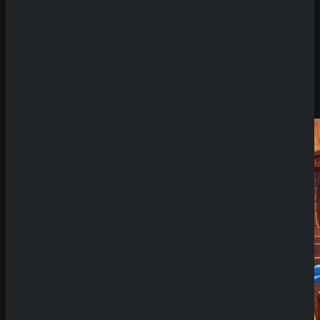
Demo Spiel