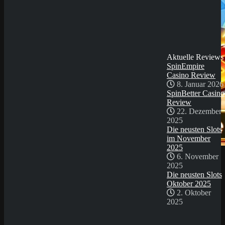
November 2025
6. November
2025
Die neusten Slots
Oktober 2025
2. Oktober 2025
Aktuelle Reviews
SpinEmpire
Casino Review
8. Januar 2026
SpinBetter Casino
Review
22. Dezember
2025
Die neusten Slots
im November
2025
Demo Spiel
6. November
2025
Die neusten Slots
Oktober 2025
2. Oktober
2025