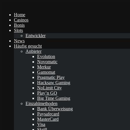
Home
Casinos
Bonis
Slots
Entwickler
News
Häufig gesucht
Anbieter
Evolution
Novomatic
Merkur
Gamomat
Pragmatic Play
Hacksaw Gaming
NoLimit City
Play’n GO
Big Time Gaming
Einzahlmethoden
Bank Überweisung
Paysafecard
MasterCard
Visa
Skrill