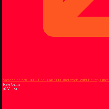
Sicher dir einen 100% Bonus bis 500€ und spiele Wild Bounty Que
Rate Game
(
0
Votes)