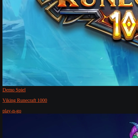
Demo Spiel
Viking Runecraft 1000
play-n-go