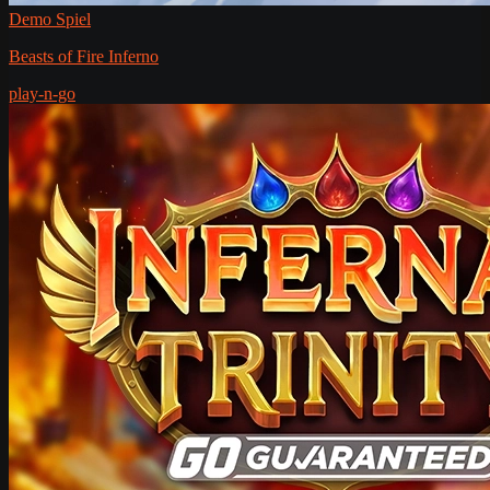
Demo Spiel
Beasts of Fire Inferno
play-n-go