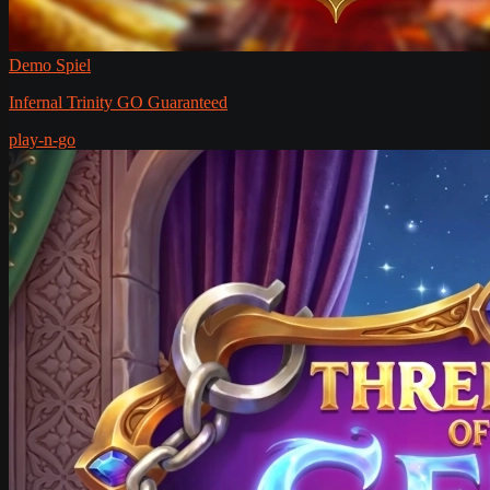
Demo Spiel
Infernal Trinity GO Guaranteed
play-n-go