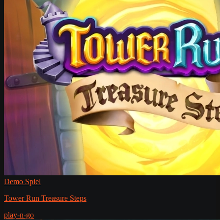
Demo Spiel
Tower Run Treasure Steps
play-n-go