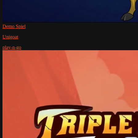
Demo Spiel
Unigoat
play-n-go