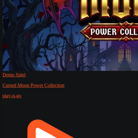
Demo Spiel
Cursed Moon Power Collection
play-n-go