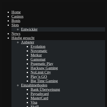
Home
Casinos
Bonis
Slots
Entwickler
News
Häufig gesucht
Anbieter
Evolution
Novomatic
Merkur
Gamomat
Pragmatic Play
Hacksaw Gaming
NoLimit City
Play’n GO
Big Time Gaming
Einzahlmethoden
Bank Überweisung
Paysafecard
MasterCard
Visa
Skrill