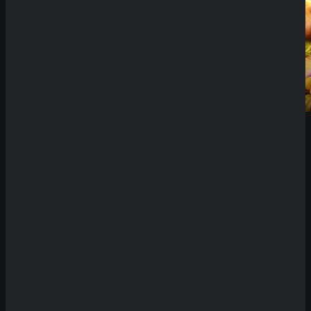
Demo Spiel
Golden Retriever
Pragmatic Play