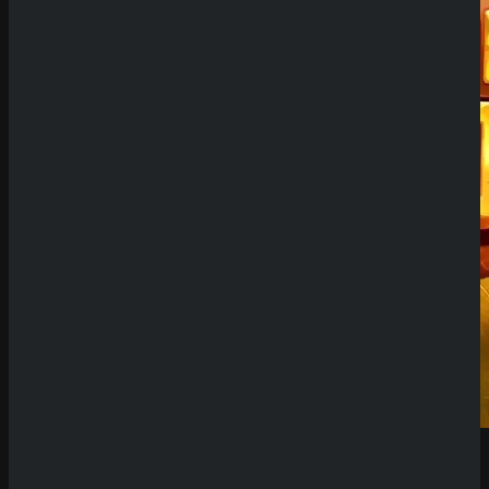
Demo Spiel
Savannah Riches – Big Bass Jackpot Bonanza