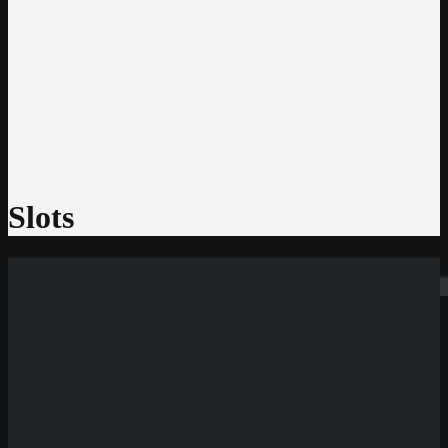
Jeton
CashtoCode
MiFinity
MuchBetter
Auszahlmethoden
Bank Überweisung
MasterCard
Visa
Skrill
Bitcoin
Slots
Suchen
Filter
Neue Casinos
Megaways