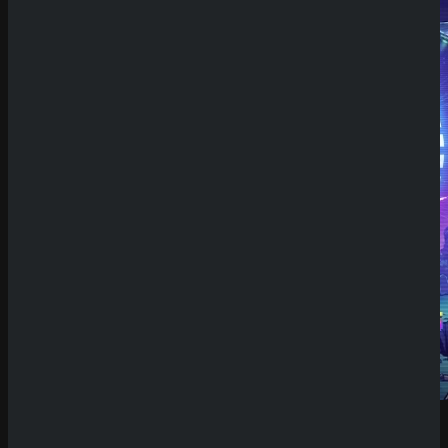
Demo Spiel
Harvest Moon – Grave Profits