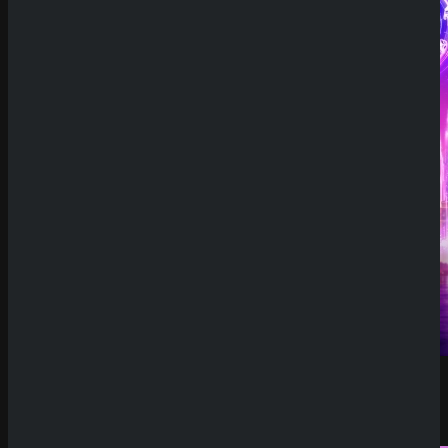
Demo Spiel
Eternal Diamonds
Pragmatic Play