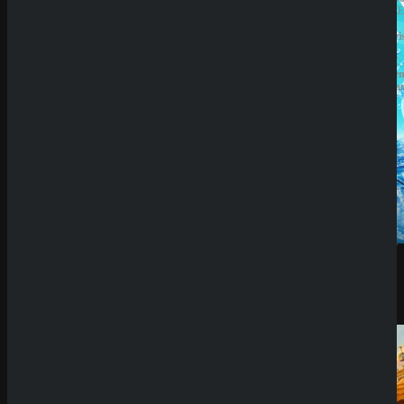
BESITZER:
BESITZE
Liernin
Liernin
Enterprises
Enterpri
LTD
LTD
LIZENZ:
LIZENZ:
Komoren
Komore
(Anjouan)
(Anjoua
Neueste
Beiträge
SpinEmpir
Demo Spiel
e Casino
Review
Bubble Wild
SpinBetter
Casino
Pragmatic Play
Review
Die
neusten
Slots im
November