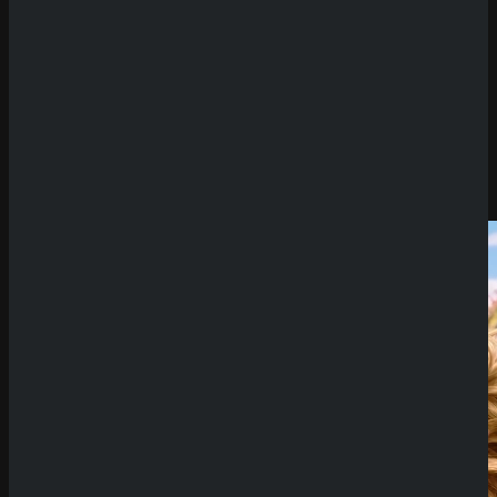
Echtgeldmodus
Spiele mit Echtgeld