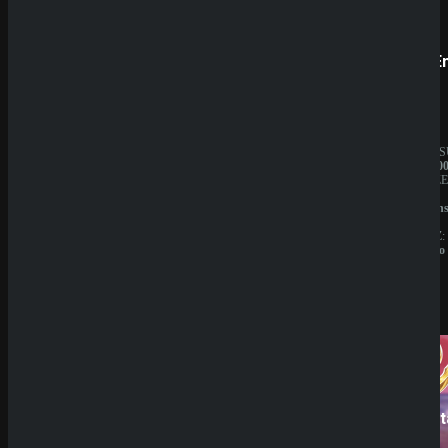
Prestige
SpinE
BESITZER:
JAHRES
Aurevia
10.000.0
IT
BESITZE
Group
GBL
LIZENZ:
Solution
Curacao
N.V.
LIZENZ:
Curacao
SpinBetter
Betist