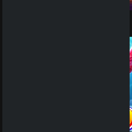
Demo Spiel
Super Peru Fest
Pragmatic Play