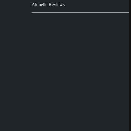
Aktuelle Reviews