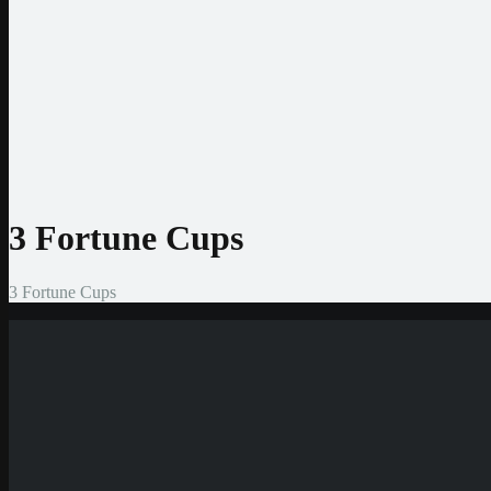
Aus
3 Fortune Cups
3 Fortune Cups