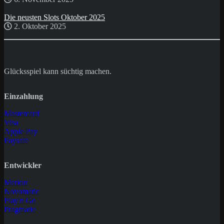
Die neusten Slots Oktober 2025
2. Oktober 2025
Glücksspiel kann süchtig machen.
Einzahlung
Mastercard
Visa
Apple Pay
Paysafe
Entwickler
Merkur
Novomatic
Play'n Go
Pragmatic