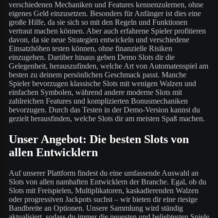
verschiedenen Mechaniken und Features kennenzulernen, ohne
eigenes Geld einzusetzen. Besonders für Anfänger ist dies eine
große Hilfe, da sie sich so mit den Regeln und Funktionen
vertraut machen können. Aber auch erfahrene Spieler profitieren
davon, da sie neue Strategien entwickeln und verschiedene
Einsatzhöhen testen können, ohne finanzielle Risiken
einzugehen. Darüber hinaus geben Demo Slots dir die
Gelegenheit, herauszufinden, welche Art von Automatenspiel am
besten zu deinem persönlichen Geschmack passt. Manche
Spieler bevorzugen klassische Slots mit wenigen Walzen und
einfachen Symbolen, während andere moderne Slots mit
zahlreichen Features und komplizierten Bonusmechaniken
bevorzugen. Durch das Testen in der Demo-Version kannst du
gezielt herausfinden, welche Slots dir am meisten Spaß machen.
Unser Angebot: Die besten Slots von
allen Entwicklern
Auf unserer Plattform findest du eine umfassende Auswahl an
Slots von allen namhaften Entwicklern der Branche. Egal, ob du
Slots mit Freispielen, Multiplikatoren, kaskadierenden Walzen
oder progressiven Jackpots suchst – wir bieten dir eine riesige
Bandbreite an Optionen. Unsere Sammlung wird ständig
aktualisiert, sodass du immer die neuesten und beliebtesten Spiele