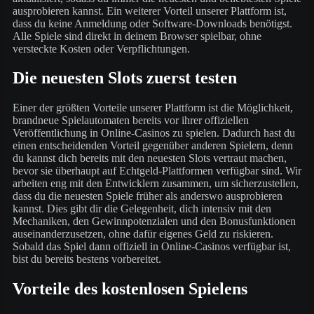
ausprobieren kannst. Ein weiterer Vorteil unserer Plattform ist,
dass du keine Anmeldung oder Software-Downloads benötigst.
Alle Spiele sind direkt in deinem Browser spielbar, ohne
versteckte Kosten oder Verpflichtungen.
Die neuesten Slots zuerst testen
Einer der größten Vorteile unserer Plattform ist die Möglichkeit,
brandneue Spielautomaten bereits vor ihrer offiziellen
Veröffentlichung in Online-Casinos zu spielen. Dadurch hast du
einen entscheidenden Vorteil gegenüber anderen Spielern, denn
du kannst dich bereits mit den neuesten Slots vertraut machen,
bevor sie überhaupt auf Echtgeld-Plattformen verfügbar sind. Wir
arbeiten eng mit den Entwicklern zusammen, um sicherzustellen,
dass du die neuesten Spiele früher als anderswo ausprobieren
kannst. Dies gibt dir die Gelegenheit, dich intensiv mit den
Mechaniken, den Gewinnpotenzialen und den Bonusfunktionen
auseinanderzusetzen, ohne dafür eigenes Geld zu riskieren.
Sobald das Spiel dann offiziell in Online-Casinos verfügbar ist,
bist du bereits bestens vorbereitet.
Vorteile des kostenlosen Spielens