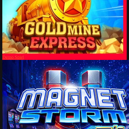
Demo Spiel