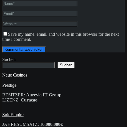
Save my name, email, and website in this browser for the next
time I comment.
Suchen
Suchen
Neue Casinos
Prestige
BESITZER:
Aurevia IT Group
LIZENZ:
Curacao
SpinEmpire
JAHRESUMSATZ:
10.000.000€