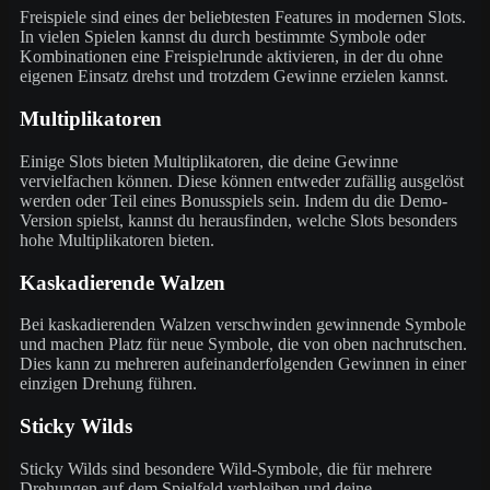
Freispiele sind eines der beliebtesten Features in modernen Slots.
In vielen Spielen kannst du durch bestimmte Symbole oder
Kombinationen eine Freispielrunde aktivieren, in der du ohne
eigenen Einsatz drehst und trotzdem Gewinne erzielen kannst.
Multiplikatoren
Einige Slots bieten Multiplikatoren, die deine Gewinne
vervielfachen können. Diese können entweder zufällig ausgelöst
werden oder Teil eines Bonusspiels sein. Indem du die Demo-
Version spielst, kannst du herausfinden, welche Slots besonders
hohe Multiplikatoren bieten.
Kaskadierende Walzen
Bei kaskadierenden Walzen verschwinden gewinnende Symbole
und machen Platz für neue Symbole, die von oben nachrutschen.
Dies kann zu mehreren aufeinanderfolgenden Gewinnen in einer
einzigen Drehung führen.
Sticky Wilds
Sticky Wilds sind besondere Wild-Symbole, die für mehrere
Drehungen auf dem Spielfeld verbleiben und deine