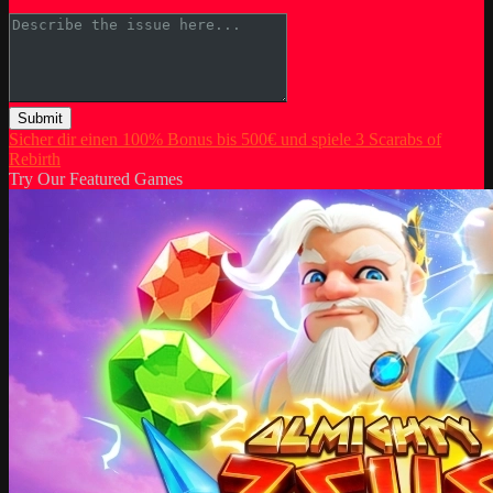
Submit
Sicher dir einen 100% Bonus bis 500€ und spiele 3 Scarabs of
Rebirth
Try Our Featured Games