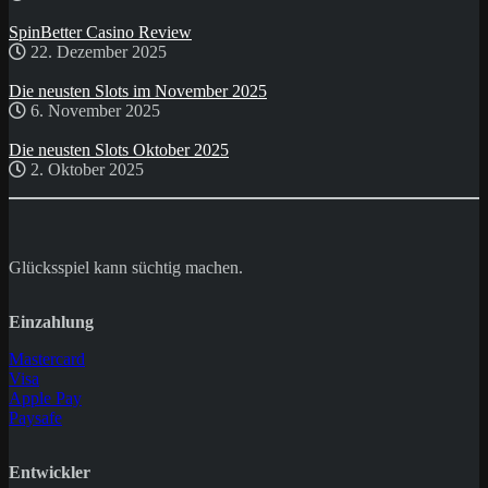
SpinBetter Casino Review
22. Dezember 2025
Die neusten Slots im November 2025
6. November 2025
Die neusten Slots Oktober 2025
2. Oktober 2025
Glücksspiel kann süchtig machen.
Einzahlung
Mastercard
Visa
Apple Pay
Paysafe
Entwickler