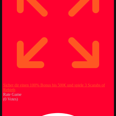
Sicher dir einen 100% Bonus bis 500€ und spiele 3 Scarabs of
Rebirth
Rate Game
(
0
Votes)