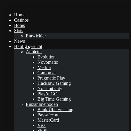
Home
Casinos
Bonis
Slots
Entwickler
News
Häufig gesucht
Anbieter
Evolution
Novomatic
Merkur
Gamomat
Pragmatic Play
Hacksaw Gaming
NoLimit City
Play’n GO
Big Time Gaming
Einzahlmethoden
Bank Überweisung
Paysafecard
MasterCard
Visa
Skrill