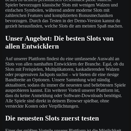
Spieler bevorzugen klassische Slots mit wenigen Walzen und
einfachen Symbolen, während andere moderne Slots mit
zahlreichen Features und komplizierten Bonusmechaniken
bevorzugen. Durch das Testen in der Demo-Version kannst du
gezielt herausfinden, welche Slots dir am meisten Spaß machen.
Unser Angebot: Die besten Slots von
allen Entwicklern
Auf unserer Plattform findest du eine umfassende Auswahl an
Slots von allen namhaften Entwicklern der Branche. Egal, ob du
Slots mit Freispielen, Multiplikatoren, kaskadierenden Walzen
oder progressiven Jackpots suchst – wir bieten dir eine riesige
Bandbreite an Optionen. Unsere Sammlung wird ständig
aktualisiert, sodass du immer die neuesten und beliebtesten Spiele
ausprobieren kannst. Ein weiterer Vorteil unserer Plattform ist,
dass du keine Anmeldung oder Software-Downloads benötigst.
Alle Spiele sind direkt in deinem Browser spielbar, ohne
versteckte Kosten oder Verpflichtungen.
Die neuesten Slots zuerst testen
Einer der größten Vorteile unserer Plattform ist die Möglichkeit,