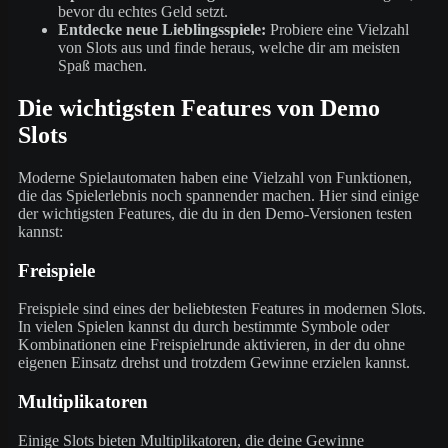
bevor du echtes Geld setzt.
Entdecke neue Lieblingsspiele:
Probiere eine Vielzahl
von Slots aus und finde heraus, welche dir am meisten
Spaß machen.
Die wichtigsten Features von Demo
Slots
Moderne Spielautomaten haben eine Vielzahl von Funktionen,
die das Spielerlebnis noch spannender machen. Hier sind einige
der wichtigsten Features, die du in den Demo-Versionen testen
kannst:
Freispiele
Freispiele sind eines der beliebtesten Features in modernen Slots.
In vielen Spielen kannst du durch bestimmte Symbole oder
Kombinationen eine Freispielrunde aktivieren, in der du ohne
eigenen Einsatz drehst und trotzdem Gewinne erzielen kannst.
Multiplikatoren
Einige Slots bieten Multiplikatoren, die deine Gewinne