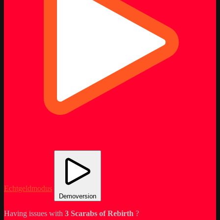
Echtgeldmodus
Demoversion
Having issues with
3 Scarabs of Rebirth
?