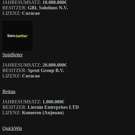
JAHRESUMSATZ:
10.000.000€
BESITZER:
GBL Solutions N.V.
LIZENZ:
Curacao
SpinBetter
JAHRESUMSATZ:
20.000.000€
BESITZER:
Sprut Group B.V.
LIZENZ:
Curacao
Betista
JAHRESUMSATZ:
1.000.000€
BESITZER:
Liernin Enterprises LTD
LIZENZ:
Komoren (Anjouan)
QuickWin