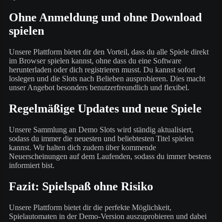
Ohne Anmeldung und ohne Download
spielen
Unsere Plattform bietet dir den Vorteil, dass du alle Spiele direkt
im Browser spielen kannst, ohne dass du eine Software
herunterladen oder dich registrieren musst. Du kannst sofort
loslegen und die Slots nach Belieben ausprobieren. Dies macht
unser Angebot besonders benutzerfreundlich und flexibel.
Regelmäßige Updates und neue Spiele
Unsere Sammlung an Demo Slots wird ständig aktualisiert,
sodass du immer die neuesten und beliebtesten Titel spielen
kannst. Wir halten dich zudem über kommende
Neuerscheinungen auf dem Laufenden, sodass du immer bestens
informiert bist.
Fazit: Spielspaß ohne Risiko
Unsere Plattform bietet dir die perfekte Möglichkeit,
Spielautomaten in der Demo-Version auszuprobieren und dabei