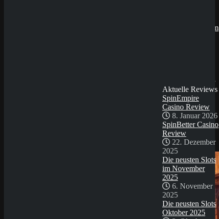
Review
22. Dezember
2025
Die neusten Slots im
November 2025
6. November
2025
Die neusten Slots
Oktober 2025
2. Oktober 2025
Aktuelle Reviews
SpinEmpire
Casino Review
8. Januar 2026
SpinBetter Casino
Review
22. Dezember
Demo Spiel
2025
Die neusten Slots
im November
2025
6. November
2025
Die neusten Slots
Oktober 2025