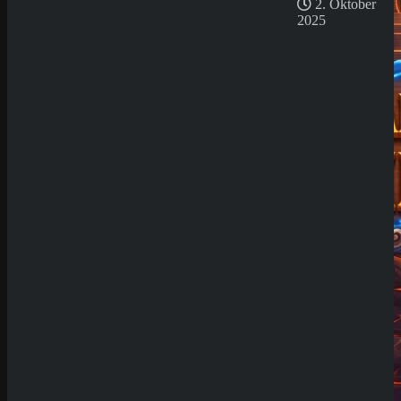
2. Oktober
2025