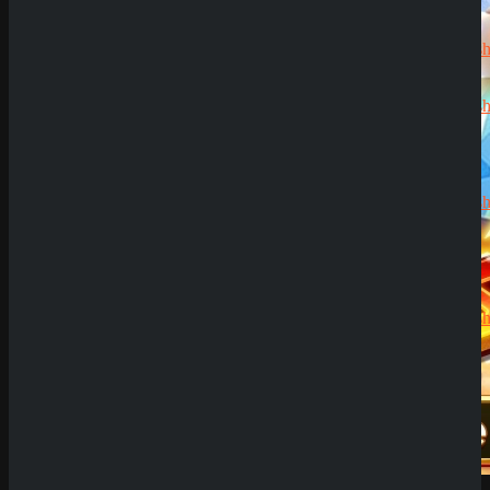
rami
zu
CryptoRus
Jens
zu
CryptoRush
200% bis
zu 2.500€
Silizi
zu
CryptoRush
200% bis
zu 2.500€
Robert99
zu
CryptoRush
200% bis
zu 2.500€
News
SpinEmpire Casino
Review
8. Januar 2026
SpinBetter Casino
Demo Spiel