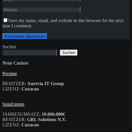
Save my name, email, and website in this browser for the next
time I comment.
Suchen
Suchen
Neue Casinos
Prestige
BESITZER:
Aurevia IT Group
LIZENZ:
Curacao
SpinEmpire
JAHRESUMSATZ:
10.000.000€
BESITZER:
GBL Solutions N.V.
LIZENZ:
Curacao