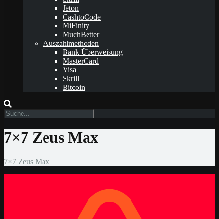
Jeton
CashtoCode
MiFinity
MuchBetter
Auszahlmethoden
Bank Überweisung
MasterCard
Visa
Skrill
Bitcoin
7×7 Zeus Max
7×7 Zeus Max