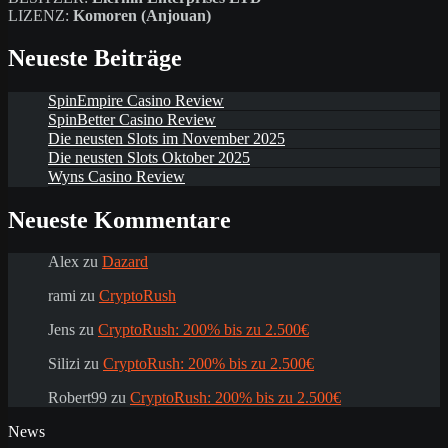
LIZENZ:
Komoren (Anjouan)
Neueste Beiträge
SpinEmpire Casino Review
SpinBetter Casino Review
Die neusten Slots im November 2025
Die neusten Slots Oktober 2025
Wyns Casino Review
Neueste Kommentare
Alex
zu
Dazard
rami
zu
CryptoRush
Jens
zu
CryptoRush: 200% bis zu 2.500€
Silizi
zu
CryptoRush: 200% bis zu 2.500€
Robert99
zu
CryptoRush: 200% bis zu 2.500€
News