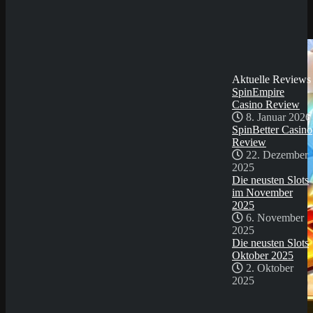
November 2025
Sicher dir einen 100% Bonus bis 500€ und spiele
6. November
Aviafly 2
2025
Try Our Featured Games
Die neusten Slots
Oktober 2025
2. Oktober 2025
Aktuelle Reviews
SpinEmpire
Casino Review
8. Januar 2026
SpinBetter Casino
Review
22. Dezember
2025
Die neusten Slots
im November
2025
6. November
2025
Die neusten Slots
Oktober 2025
2. Oktober
2025