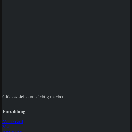
Save my name, email, and website in this
browser for the next time I comment.
Glücksspiel kann süchtig machen.
Einzahlung
Mastercard
Visa