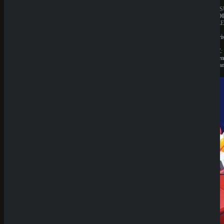
JAHRESUMSATZ:
JAHRES
1.000.000€
1.000.00
BESITZER:
BESITZE
Liernin
Liernin
Enterprises
Enterpri
LTD
LTD
LIZENZ:
LIZENZ:
Komoren
Komore
(Anjouan)
(Anjoua
Neueste
Beiträge
SpinEmpir
e Casino
Review
SpinBetter
Casino
Review
Die
neusten