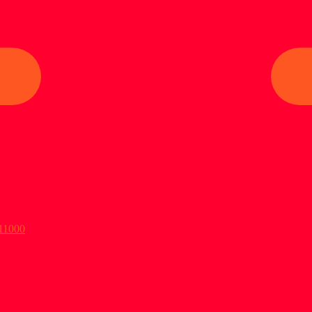
x11000