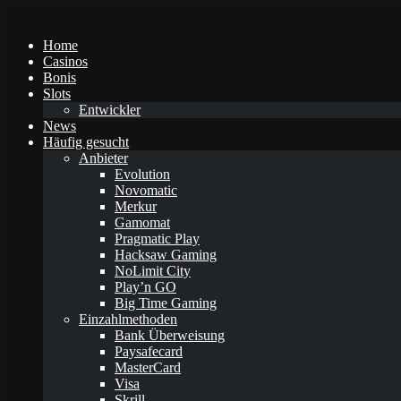
Home
Casinos
Bonis
Slots
Entwickler
News
Häufig gesucht
Anbieter
Evolution
Novomatic
Merkur
Gamomat
Pragmatic Play
Hacksaw Gaming
NoLimit City
Play’n GO
Big Time Gaming
Einzahlmethoden
Bank Überweisung
Paysafecard
MasterCard
Visa
Skrill