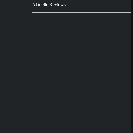
Aktuelle Reviews