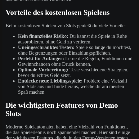
Vorteile des kostenlosen Spielens
Beim kostenlosen Spielen von Slots genießt du viele Vorteile:
Kein finanzielles Risiko:
Du kannst die Spiele in Ruhe
ausprobieren, ohne Geld zu verlieren.
Uneingeschränktes Testen:
Spiele so lange du möchtest,
ohne Begrenzungen oder Einzahlungspflichten.
Perfekt für Anfänger:
Lerne die Regeln, Funktionen und
Gewinnchancen ohne Druck kennen.
Optimale Vorbereitung:
Teste verschiedene Strategien,
bevor du echtes Geld setzt.
Entdecke neue Lieblingsspiele:
Probiere eine Vielzahl
von Slots aus und finde heraus, welche dir am meisten
Spaß machen.
Die wichtigsten Features von Demo
Slots
Moderne Spielautomaten haben eine Vielzahl von Funktionen,
die das Spielerlebnis noch spannender machen. Hier sind einige
der wichtigsten Features, die du in den Demo-Versionen testen