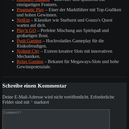
einzigartigen Features.
Pragmatic Play
– Einer der Marktführer mit Top-Grafiken
und hohen Gewinnen.
NetEnt
– Klassiker wie Starburst und Gonzo's Quest
warten auf dich.
Play'n GO
– Perfekte Mischung aus Spielspaß und
großartigen Boni.
Push Gaming
– Hochvolatiles Gameplay für die
Risikofreudigen.
Nolimit City
– Extrem kreative Slots mit innovativen
Mechaniken.
Relax Gaming
– Bekannt für Megaways-Slots und hohe
Gewinnpotenziale.
Schreibe einen Kommentar
Deine E-Mail-Adresse wird nicht veröffentlicht.
Erforderliche
Felder sind mit
*
markiert