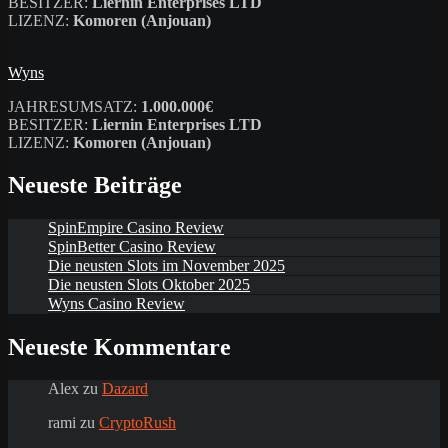
BESITZER:
Liernin Enterprises LTD
LIZENZ:
Komoren (Anjouan)
Wyns
JAHRESUMSATZ:
1.000.000€
BESITZER:
Liernin Enterprises LTD
LIZENZ:
Komoren (Anjouan)
Neueste Beiträge
SpinEmpire Casino Review
SpinBetter Casino Review
Die neusten Slots im November 2025
Die neusten Slots Oktober 2025
Wyns Casino Review
Neueste Kommentare
Alex
zu
Dazard
rami
zu
CryptoRush