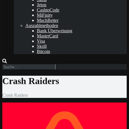
Jeton
CashtoCode
MiFinity
MuchBetter
Auszahlmethoden
Bank Überweisung
MasterCard
Visa
Skrill
Bitcoin
Crash Raiders
Crash Raiders