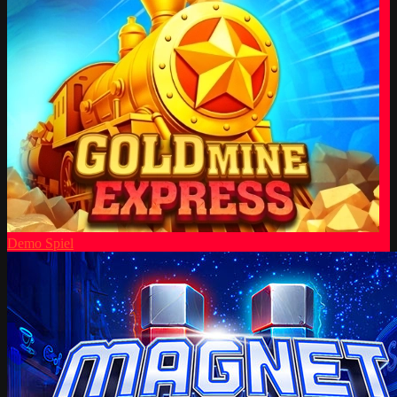
Demo Spiel