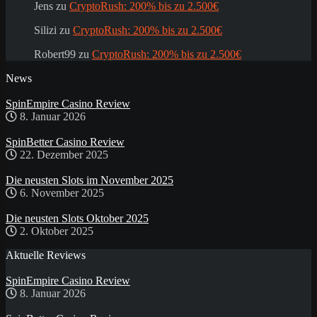
Jens
zu
CryptoRush: 200% bis zu 2.500€
Silizi
zu
CryptoRush: 200% bis zu 2.500€
Robert99
zu
CryptoRush: 200% bis zu 2.500€
News
SpinEmpire Casino Review
8. Januar 2026
SpinBetter Casino Review
22. Dezember 2025
Die neusten Slots im November 2025
6. November 2025
Die neusten Slots Oktober 2025
2. Oktober 2025
Aktuelle Reviews
SpinEmpire Casino Review
8. Januar 2026