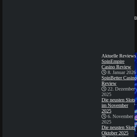
Review
22. Dezember
2025
Die neusten Slots im
November 2025
6. November
2025
Die neusten Slots
Oktober 2025
Demo Spiel
2. Oktober 2025
Aktuelle Reviews
SpinEmpire
Casino Review
8. Januar 2026
SpinBetter Casino
Review
22. Dezember
2025
Die neusten Slots
im November
2025
6. November
2025
Die neusten Slots
Oktober 2025