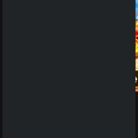
rami
zu
CryptoRus
Jens
zu
CryptoRush
200% bis
zu 2.500€
Silizi
zu
CryptoRush
200% bis
zu 2.500€
Robert99
zu
CryptoRush
200% bis
Demo Spiel
zu 2.500€
News
SpinEmpire Casino
Review
8. Januar 2026
SpinBetter Casino