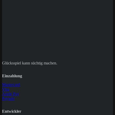
Save my name, email, and website in this
browser for the next time I comment.
Glücksspiel kann süchtig machen.
Einzahlung
Mastercard
Visa
Apple Pay
Paysafe
Entwickler