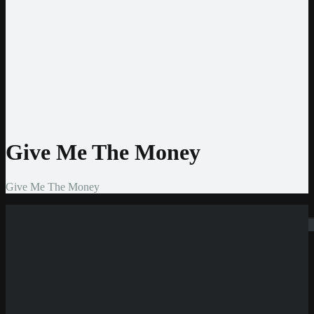
Jeton
CashtoCode
MiFinity
MuchBetter
Auszahlmethoden
Bank Überweisung
MasterCard
Visa
Skrill
Bitcoin
Give Me The Money
Give Me The Money
Suchen
Neue Casinos