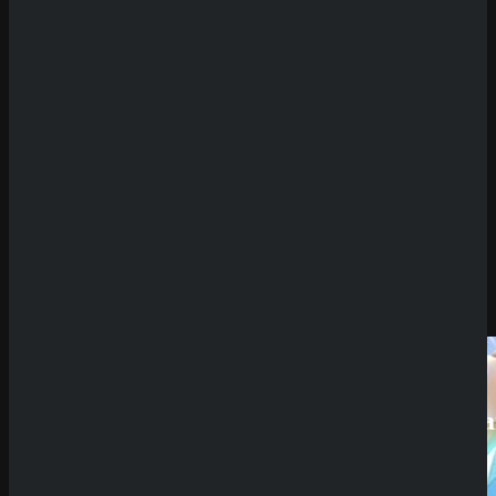
Review
SpinBetter
Casino
Echtgeldmodus
Review
Demoversion
Die
neusten
Having issues with
Goat's Gold
?
Slots im
November
2025
Die
neusten
Slots
Oktober
Submit
2025
Sicher dir einen 100% Bonus bis 500€ und spiele
Wyns
Goat's Gold
Casino
Try Our Featured Games
Review
Neueste
Kommenta
Alex
zu
Dazard