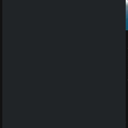
Neueste
Beiträge
SpinEmpir
e Casino