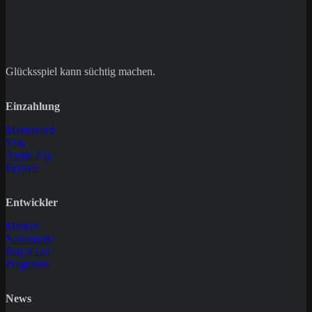
Glücksspiel kann süchtig machen.
Einzahlung
Mastercard
Visa
Apple Pay
Paysafe
Entwickler
Merkur
Novomatic
Play'n Go
Pragmatic
News