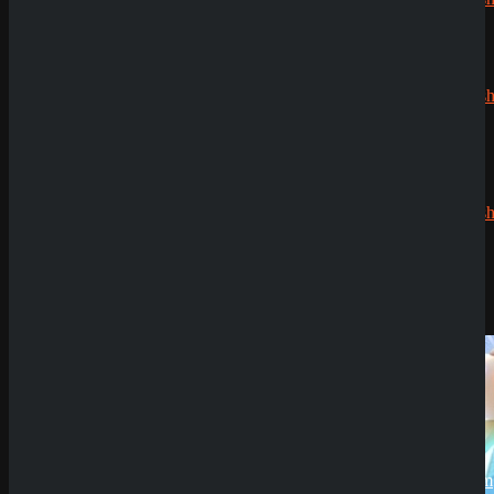
200% bis
zu 2.500€
Echtgeldmodus
Silizi
zu
Demoversion
CryptoRush
200% bis
Having issues with
Golden Sheriff Wilds
?
zu 2.500€
Robert99
zu
CryptoRush
200% bis
zu 2.500€
Submit
Sicher dir einen 100% Bonus bis 500€ und spiele
Golden Sheriff Wilds
News
Try Our Featured Games
SpinEmpire Casino
Review
8. Januar 2026
SpinBetter Casino
Review
22. Dezember
2025
Die neusten Slots im