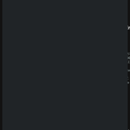
Prestige
SpinE
BESITZER:
JAHRES
Aurevia
10.000.0
IT
BESITZE
Group
GBL
LIZENZ:
Solution
Curacao
N.V.
LIZENZ:
Curacao