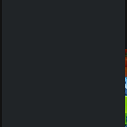
Demo Spiel