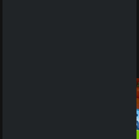
Demo Spiel