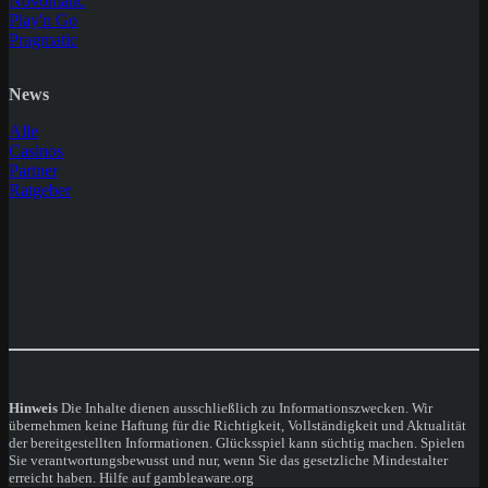
Novomatic
Play'n Go
Pragmatic
News
Alle
Casinos
Partner
Ratgeber
Hinweis
Die Inhalte dienen ausschließlich zu Informationszwecken. Wir
übernehmen keine Haftung für die Richtigkeit, Vollständigkeit und Aktualität
der bereitgestellten Informationen. Glücksspiel kann süchtig machen. Spielen
Sie verantwortungsbewusst und nur, wenn Sie das gesetzliche Mindestalter
erreicht haben. Hilfe auf gambleaware.org