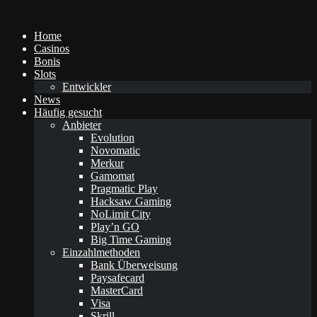
Home
Casinos
Bonis
Slots
Entwickler
News
Häufig gesucht
Anbieter
Evolution
Novomatic
Merkur
Gamomat
Pragmatic Play
Hacksaw Gaming
NoLimit City
Play’n GO
Big Time Gaming
Einzahlmethoden
Bank Überweisung
Paysafecard
MasterCard
Visa
Skrill