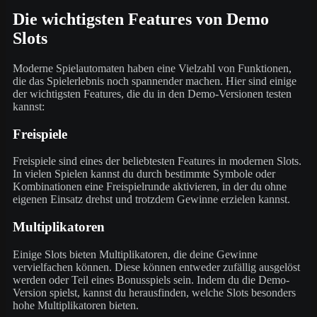
Die wichtigsten Features von Demo
Slots
Moderne Spielautomaten haben eine Vielzahl von Funktionen,
die das Spielerlebnis noch spannender machen. Hier sind einige
der wichtigsten Features, die du in den Demo-Versionen testen
kannst:
Freispiele
Freispiele sind eines der beliebtesten Features in modernen Slots.
In vielen Spielen kannst du durch bestimmte Symbole oder
Kombinationen eine Freispielrunde aktivieren, in der du ohne
eigenen Einsatz drehst und trotzdem Gewinne erzielen kannst.
Multiplikatoren
Einige Slots bieten Multiplikatoren, die deine Gewinne
vervielfachen können. Diese können entweder zufällig ausgelöst
werden oder Teil eines Bonusspiels sein. Indem du die Demo-
Version spielst, kannst du herausfinden, welche Slots besonders
hohe Multiplikatoren bieten.