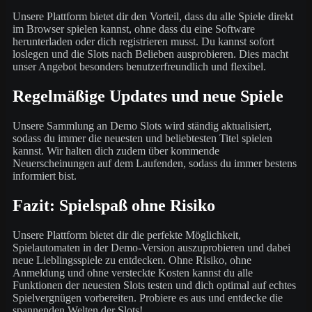
Unsere Plattform bietet dir den Vorteil, dass du alle Spiele direkt
im Browser spielen kannst, ohne dass du eine Software
herunterladen oder dich registrieren musst. Du kannst sofort
loslegen und die Slots nach Belieben ausprobieren. Dies macht
unser Angebot besonders benutzerfreundlich und flexibel.
Regelmäßige Updates und neue Spiele
Unsere Sammlung an Demo Slots wird ständig aktualisiert,
sodass du immer die neuesten und beliebtesten Titel spielen
kannst. Wir halten dich zudem über kommende
Neuerscheinungen auf dem Laufenden, sodass du immer bestens
informiert bist.
Fazit: Spielspaß ohne Risiko
Unsere Plattform bietet dir die perfekte Möglichkeit,
Spielautomaten in der Demo-Version auszuprobieren und dabei
neue Lieblingsspiele zu entdecken. Ohne Risiko, ohne
Anmeldung und ohne versteckte Kosten kannst du alle
Funktionen der neuesten Slots testen und dich optimal auf echtes
Spielvergnügen vorbereiten. Probiere es aus und entdecke die
spannenden Welten der Slots!