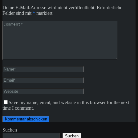
Deine E-Mail-Adresse wird nicht veröffentlicht.
Erforderliche
Felder sind mit
*
markiert
Save my name, email, and website in this browser for the next
time I comment.
Suchen
Suchen