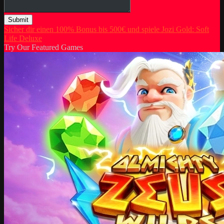
Submit
Sicher dir einen 100% Bonus bis 500€ und spiele Jozi Gold: Soft
Life Deluxe
Try Our Featured Games