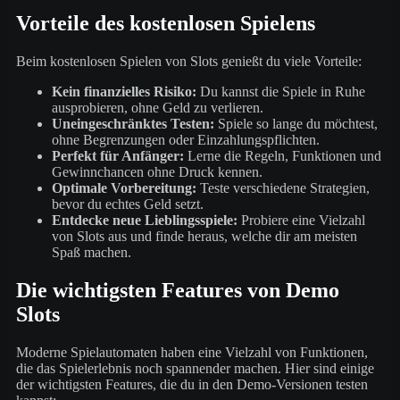
Vorteile des kostenlosen Spielens
Beim kostenlosen Spielen von Slots genießt du viele Vorteile:
Kein finanzielles Risiko:
Du kannst die Spiele in Ruhe
ausprobieren, ohne Geld zu verlieren.
Uneingeschränktes Testen:
Spiele so lange du möchtest,
ohne Begrenzungen oder Einzahlungspflichten.
Perfekt für Anfänger:
Lerne die Regeln, Funktionen und
Gewinnchancen ohne Druck kennen.
Optimale Vorbereitung:
Teste verschiedene Strategien,
bevor du echtes Geld setzt.
Entdecke neue Lieblingsspiele:
Probiere eine Vielzahl
von Slots aus und finde heraus, welche dir am meisten
Spaß machen.
Die wichtigsten Features von Demo
Slots
Moderne Spielautomaten haben eine Vielzahl von Funktionen,
die das Spielerlebnis noch spannender machen. Hier sind einige
der wichtigsten Features, die du in den Demo-Versionen testen