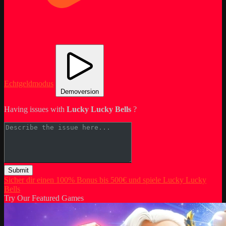
Echtgeldmodus
Demoversion
Having issues with
Lucky Lucky Bells
?
Submit
Sicher dir einen 100% Bonus bis 500€ und spiele Lucky Lucky
Bells
Try Our Featured Games