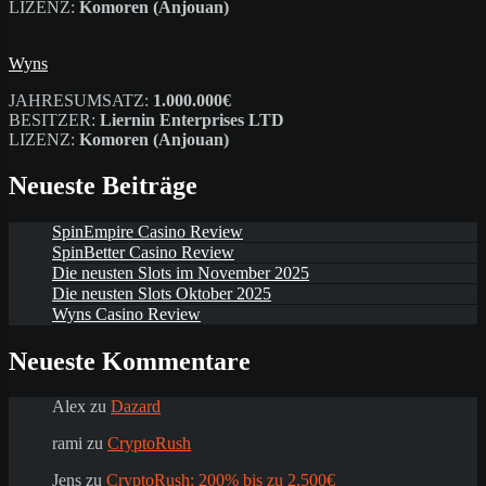
LIZENZ:
Komoren (Anjouan)
Wyns
JAHRESUMSATZ:
1.000.000€
BESITZER:
Liernin Enterprises LTD
LIZENZ:
Komoren (Anjouan)
Neueste Beiträge
SpinEmpire Casino Review
SpinBetter Casino Review
Die neusten Slots im November 2025
Die neusten Slots Oktober 2025
Wyns Casino Review
Neueste Kommentare
Alex
zu
Dazard
rami
zu
CryptoRush
Jens
zu
CryptoRush: 200% bis zu 2.500€