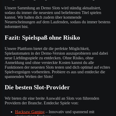
Unsere Sammlung an Demo Slots wird ständig aktualisiert,
sodass du immer die neuesten und beliebtesten Titel spielen
kannst. Wir halten dich zudem über kommende
Neuerscheinungen auf dem Laufenden, sodass du immer bestens
informiert bist.
Fazit: Spielspaß ohne Risiko
Unsere Plattform bietet dir die perfekte Möglichkeit,
Spielautomaten in der Demo-Version auszuprobieren und dabei
neue Lieblingsspiele zu entdecken. Ohne Risiko, ohne
Anmeldung und ohne versteckte Kosten kannst du alle
Funktionen der neuesten Slots testen und dich optimal auf echtes
Spielvergnügen vorbereiten. Probiere es aus und entdecke die
spannenden Welten der Slots!
Die besten Slot-Provider
Wir bieten dir eine breite Auswahl an Slots von führenden
Providern der Branche. Entdecke Spiele von:
Hacksaw Gaming
– Innovativ und spannend mit