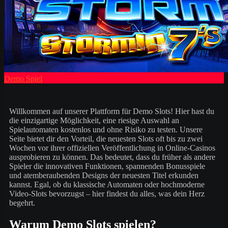
Demo Spiel
Willkommen auf unserer Plattform für Demo Slots! Hier hast du
die einzigartige Möglichkeit, eine riesige Auswahl an
Spielautomaten kostenlos und ohne Risiko zu testen. Unsere
Seite bietet dir den Vorteil, die neuesten Slots oft bis zu zwei
Wochen vor ihrer offiziellen Veröffentlichung in Online-Casinos
ausprobieren zu können. Das bedeutet, dass du früher als andere
Spieler die innovativen Funktionen, spannenden Bonusspiele
und atemberaubenden Designs der neuesten Titel erkunden
kannst. Egal, ob du klassische Automaten oder hochmoderne
Video-Slots bevorzugst – hier findest du alles, was dein Herz
begehrt.
Warum Demo Slots spielen?