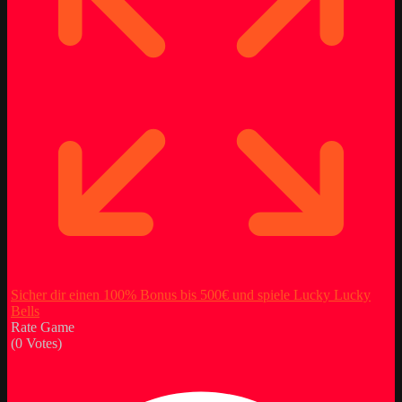
Sicher dir einen 100% Bonus bis 500€ und spiele Lucky Lucky
Bells
Rate Game
(
0
Votes)