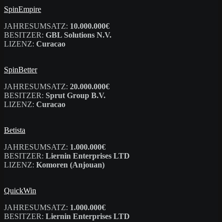
SpinEmpire
JAHRESUMSATZ:
10.000.000€
BESITZER:
GBL Solutions N.V.
LIZENZ:
Curacao
SpinBetter
JAHRESUMSATZ:
20.000.000€
BESITZER:
Sprut Group B.V.
LIZENZ:
Curacao
Betista
JAHRESUMSATZ:
1.000.000€
BESITZER:
Liernin Enterprises LTD
LIZENZ:
Komoren (Anjouan)
QuickWin
JAHRESUMSATZ:
1.000.000€
BESITZER:
Liernin Enterprises LTD