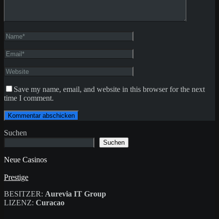
Save my name, email, and website in this browser for the next
time I comment.
Suchen
Suchen
Neue Casinos
Prestige
BESITZER:
Aurevia IT Group
LIZENZ:
Curacao