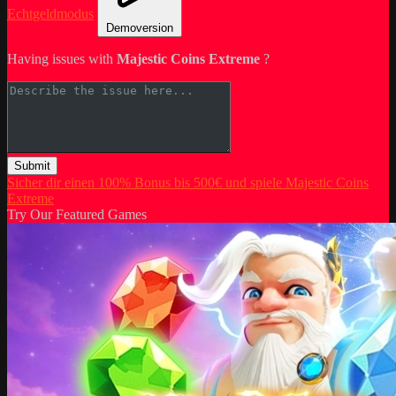
Echtgeldmodus
Demoversion
Having issues with
Majestic Coins Extreme
?
Submit
Sicher dir einen 100% Bonus bis 500€ und spiele Majestic Coins
Extreme
Try Our Featured Games