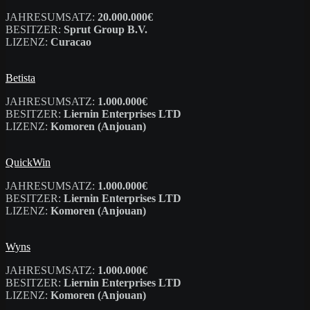
JAHRESUMSATZ:
20.000.000€
BESITZER:
Sprut Group B.V.
LIZENZ:
Curacao
Betista
JAHRESUMSATZ:
1.000.000€
BESITZER:
Liernin Enterprises LTD
LIZENZ:
Komoren (Anjouan)
QuickWin
JAHRESUMSATZ:
1.000.000€
BESITZER:
Liernin Enterprises LTD
LIZENZ:
Komoren (Anjouan)
Wyns
JAHRESUMSATZ:
1.000.000€
BESITZER:
Liernin Enterprises LTD
LIZENZ:
Komoren (Anjouan)