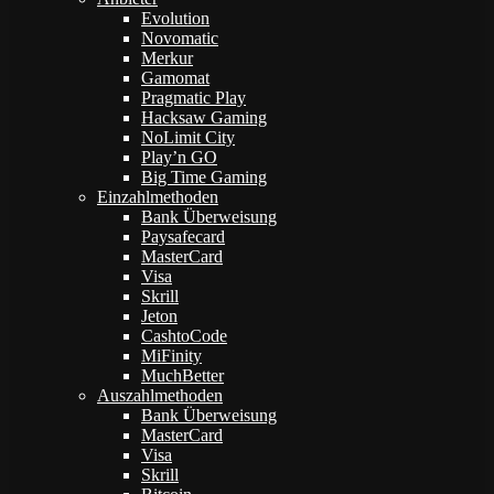
Evolution
Novomatic
Merkur
Gamomat
Pragmatic Play
Hacksaw Gaming
NoLimit City
Play’n GO
Big Time Gaming
Einzahlmethoden
Bank Überweisung
Paysafecard
MasterCard
Visa
Skrill
Jeton
CashtoCode
MiFinity
MuchBetter
Auszahlmethoden
Bank Überweisung
MasterCard
Visa
Skrill