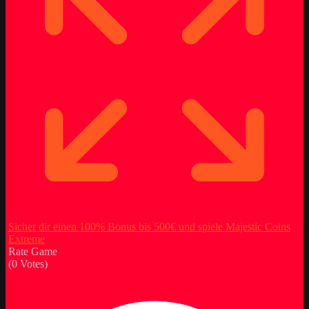
Sicher dir einen 100% Bonus bis 500€ und spiele Majestic Coins
Extreme
Rate Game
(
0
Votes)