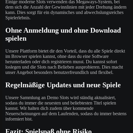
Einige moderne Slots verwenden das Megaways-System, bei
dem sich die Anzahl der Gewinnlinien mit jeder Drehung ändern
kann. Dies sorgt für ein dynamisches und abwechslungsreiches
Spielerlebnis.
Ohne Anmeldung und ohne Download
spielen
Unsere Plattform bietet dir den Vorteil, dass du alle Spiele direkt
im Browser spielen kannst, ohne dass du eine Software
herunterladen oder dich registrieren musst. Du kannst sofort
loslegen und die Slots nach Belieben ausprobieren. Dies macht
unser Angebot besonders benutzerfreundlich und flexibel.
Regelmäßige Updates und neue Spiele
Unsere Sammlung an Demo Slots wird ständig aktualisiert,
sodass du immer die neuesten und beliebtesten Titel spielen
kannst. Wir halten dich zudem über kommende
Neuerscheinungen auf dem Laufenden, sodass du immer bestens
informiert bist.
Fazit: Spielspaß ohne Risiko