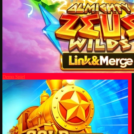
Demo Spiel