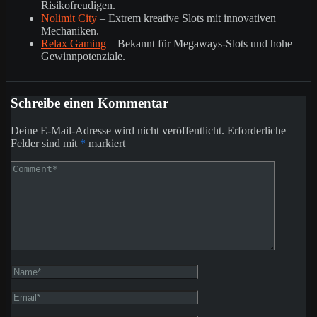
Risikofreudigen.
Nolimit City
– Extrem kreative Slots mit innovativen
Mechaniken.
Relax Gaming
– Bekannt für Megaways-Slots und hohe
Gewinnpotenziale.
Schreibe einen Kommentar
Deine E-Mail-Adresse wird nicht veröffentlicht.
Erforderliche
Felder sind mit
*
markiert