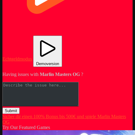
Echtgeldmodus
Demoversion
Having issues with
Marlin Masters OG
?
Submit
Sicher dir einen 100% Bonus bis 500€ und spiele Marlin Masters
OG
Try Our Featured Games