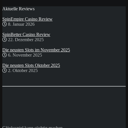
Aktuelle Reviews
SpinEmpire Casino Review
8. Januar 2026
SpinBetter Casino Review
22. Dezember 2025
Die neusten Slots im November 2025
6. November 2025
Die neusten Slots Oktober 2025
2. Oktober 2025
Glücksspiel kann süchtig machen.