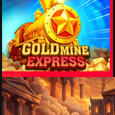
Demo Spiel