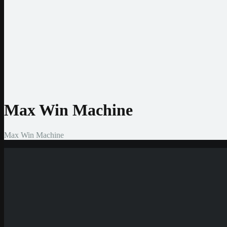
Aus
Max Win Machine
Max Win Machine