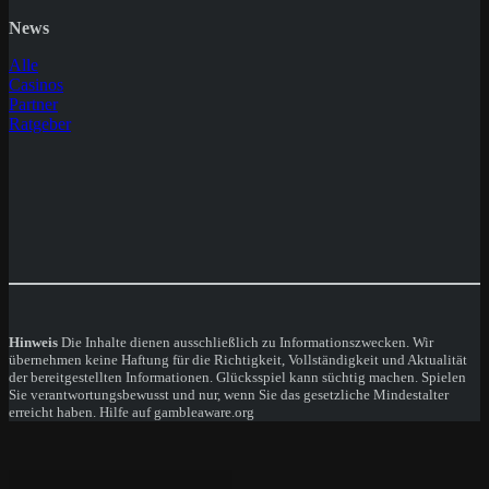
News
Alle
Casinos
Partner
Ratgeber
Hinweis
Die Inhalte dienen ausschließlich zu Informationszwecken. Wir
übernehmen keine Haftung für die Richtigkeit, Vollständigkeit und Aktualität
der bereitgestellten Informationen. Glücksspiel kann süchtig machen. Spielen
Sie verantwortungsbewusst und nur, wenn Sie das gesetzliche Mindestalter
erreicht haben. Hilfe auf gambleaware.org
© Copyright 2024