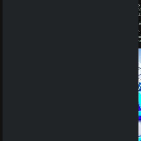
JAHRESUMSATZ:
JAHRES
1.000.000€
1.000.00
BESITZER:
BESITZE
Liernin
Liernin
Enterprises
Enterpri
LTD
LTD
LIZENZ:
LIZENZ:
Komoren
Komore
(Anjouan)
(Anjoua
Neueste
Beiträge
SpinEmpir
e Casino
Review
SpinBetter
Casino
Review
Die
neusten