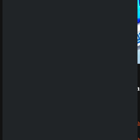
Slots im
November
2025
Die
neusten
Slots
Oktober
2025
Wyns
Casino
Review
Neueste
Kommenta
Alex
zu
Dazard
rami
zu
CryptoRus
Jens
zu
CryptoRush