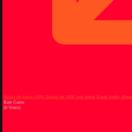
Sicher dir einen 100% Bonus bis 500€ und spiele Rapid Strike: Rapi
Rate Game
(
0
Votes)