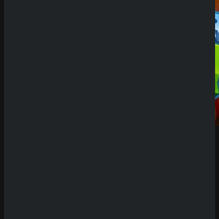
Demo Spiel
Willkommen auf unserer Plattform für Demo
Slots! Hier hast du die einzigartige Möglichkeit,
eine riesige Auswahl an Spielautomaten
kostenlos und ohne Risiko zu testen. Unsere
Seite bietet dir den Vorteil, die neuesten Slots
oft bis zu zwei Wochen vor ihrer offiziellen
Veröffentlichung in Online-Casinos