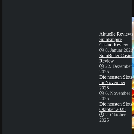
November 2025
Sicher dir einen 100% Bonus bis 500€ und spiele
6. November
Royal Ruby FeatureStorm
2025
Try Our Featured Games
Die neusten Slots
Oktober 2025
2. Oktober 2025
Aktuelle Reviews
SpinEmpire
Casino Review
8. Januar 2026
SpinBetter Casino
Review
22. Dezember
2025
Die neusten Slots
im November
2025
6. November
2025
Die neusten Slots
Oktober 2025
2. Oktober
2025