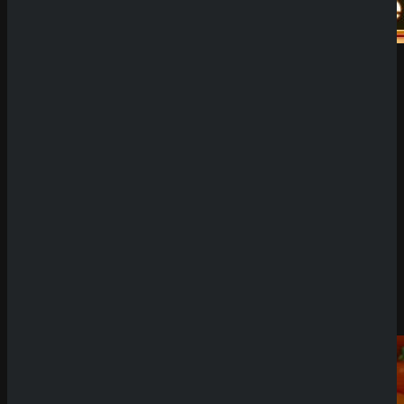
Demo Spiel
Demo Spiel