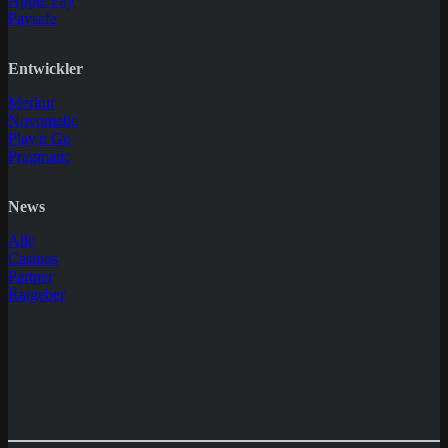
Apple Pay
Paysafe
Entwickler
Merkur
Novomatic
Play'n Go
Pragmatic
News
Alle
Casinos
Partner
Ratgeber