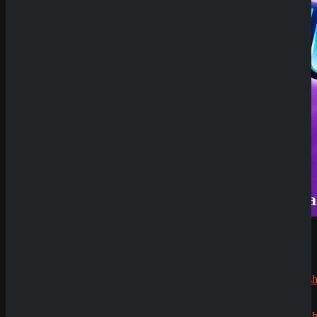
Slots im
November
2025
Die
neusten
Slots
Oktober
2025
Wyns
Casino
Review
Neueste
Kommenta
Alex
zu
Dazard
rami
zu
CryptoRus
Jens
zu
CryptoRush