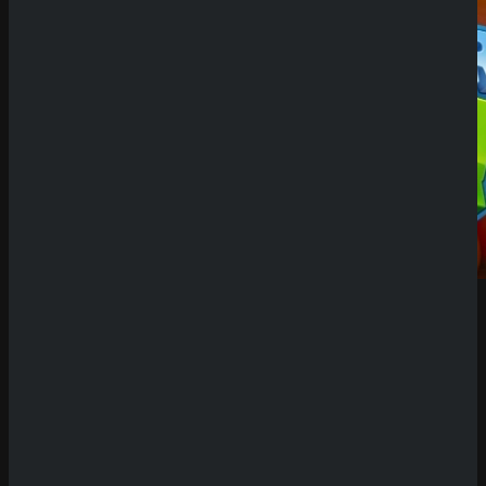
Demo Spiel
Willkommen auf unserer Plattform für Demo
Slots! Hier hast du die einzigartige Möglichkeit,
eine riesige Auswahl an Spielautomaten
kostenlos und ohne Risiko zu testen. Unsere
Seite bietet dir den Vorteil, die neuesten Slots
oft bis zu zwei Wochen vor ihrer offiziellen
Veröffentlichung in Online-Casinos