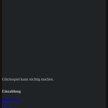
Save my name, email, and website in this
browser for the next time I comment.
Glücksspiel kann süchtig machen.
Einzahlung
Mastercard
Visa