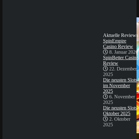
November 2025
Sicher dir einen 100% Bonus bis 500€ und spiele
6. November
Sticky Diamonds Deluxe
2025
Try Our Featured Games
Die neusten Slots
Oktober 2025
2. Oktober 2025
Aktuelle Reviews
SpinEmpire
Casino Review
8. Januar 2026
SpinBetter Casino
Review
22. Dezember
2025
Die neusten Slots
im November
2025
6. November
2025
Die neusten Slots
Oktober 2025
2. Oktober
2025