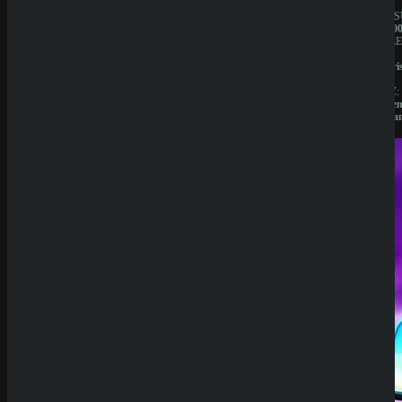
JAHRESUMSATZ:
JAHRES
1.000.000€
1.000.00
BESITZER:
BESITZE
Liernin
Liernin
Enterprises
Enterpri
LTD
LTD
LIZENZ:
LIZENZ:
Komoren
Komore
(Anjouan)
(Anjoua
Neueste
Beiträge
SpinEmpir
e Casino
Review
SpinBetter
Casino
Review
Die
neusten