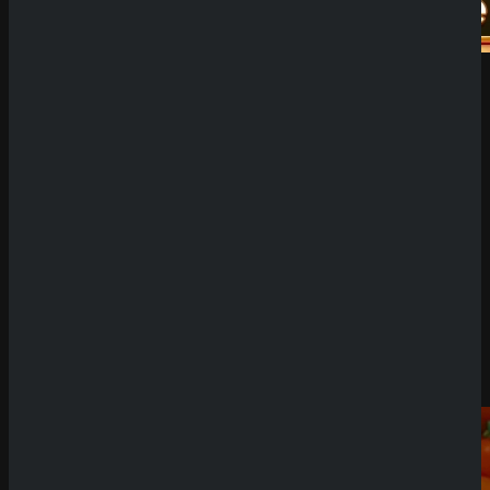
Demo Spiel
Demo Spiel