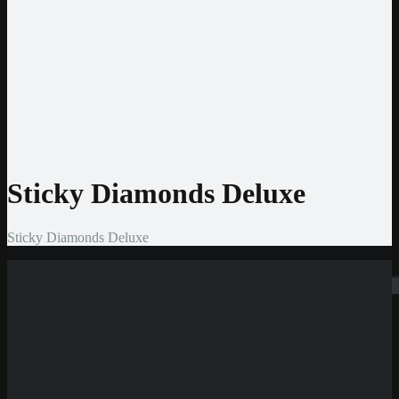
Jeton
CashtoCode
MiFinity
MuchBetter
Auszahlmethoden
Bank Überweisung
MasterCard
Visa
Skrill
Bitcoin
Sticky Diamonds Deluxe
Sticky Diamonds Deluxe
Suchen
Neue Casinos