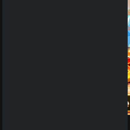
rami
zu
CryptoRus
Jens
zu
CryptoRush
200% bis
zu 2.500€
Silizi
zu
CryptoRush
200% bis
zu 2.500€
Robert99
zu
CryptoRush
200% bis
zu 2.500€
News
SpinEmpire Casino
Review
Demo Spiel
8. Januar 2026
SpinBetter Casino