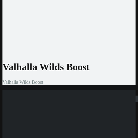
Jeton
CashtoCode
MiFinity
MuchBetter
Auszahlmethoden
Bank Überweisung
MasterCard
Visa
Skrill
Bitcoin
Valhalla Wilds Boost
Valhalla Wilds Boost
Suchen
Neue Casinos