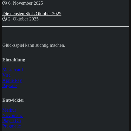
6. November 2025
Die neusten Slots Oktober 2025
2. Oktober 2025
Glücksspiel kann süchtig machen.
Einzahlung
Mastercard
Visa
Apple Pay
Paysafe
Entwickler
Merkur
Novomatic
Play'n Go
Pragmatic