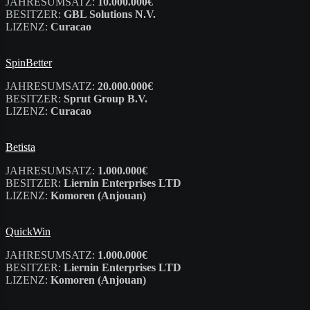
JAHRESUMSATZ:
10.000.000€
BESITZER:
GBL Solutions N.V.
LIZENZ:
Curacao
SpinBetter
JAHRESUMSATZ:
20.000.000€
BESITZER:
Sprut Group B.V.
LIZENZ:
Curacao
Betista
JAHRESUMSATZ:
1.000.000€
BESITZER:
Liernin Enterprises LTD
LIZENZ:
Komoren (Anjouan)
QuickWin
JAHRESUMSATZ:
1.000.000€
BESITZER:
Liernin Enterprises LTD
LIZENZ:
Komoren (Anjouan)