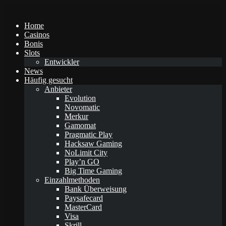
Home
Casinos
Bonis
Slots
Entwickler
News
Häufig gesucht
Anbieter
Evolution
Novomatic
Merkur
Gamomat
Pragmatic Play
Hacksaw Gaming
NoLimit City
Play’n GO
Big Time Gaming
Einzahlmethoden
Bank Überweisung
Paysafecard
MasterCard
Visa
Skrill