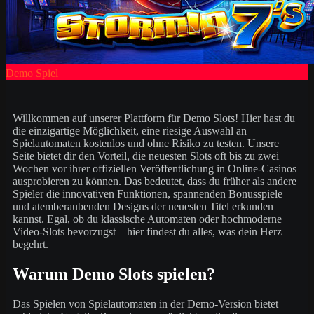
Demo Spiel
Willkommen auf unserer Plattform für Demo Slots! Hier hast du
die einzigartige Möglichkeit, eine riesige Auswahl an
Spielautomaten kostenlos und ohne Risiko zu testen. Unsere
Seite bietet dir den Vorteil, die neuesten Slots oft bis zu zwei
Wochen vor ihrer offiziellen Veröffentlichung in Online-Casinos
ausprobieren zu können. Das bedeutet, dass du früher als andere
Spieler die innovativen Funktionen, spannenden Bonusspiele
und atemberaubenden Designs der neuesten Titel erkunden
kannst. Egal, ob du klassische Automaten oder hochmoderne
Video-Slots bevorzugst – hier findest du alles, was dein Herz
begehrt.
Warum Demo Slots spielen?
Das Spielen von Spielautomaten in der Demo-Version bietet